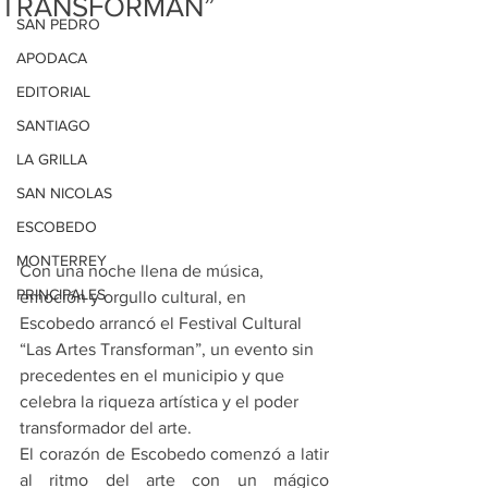
TRANSFORMAN”
SAN PEDRO
APODACA
EDITORIAL
SANTIAGO
LA GRILLA
SAN NICOLAS
ESCOBEDO
MONTERREY
Con una noche llena de música, 
PRINCIPALES
emoción y orgullo cultural, en 
Escobedo arrancó el Festival Cultural 
“Las Artes Transforman”, un evento sin 
precedentes en el municipio y que 
celebra la riqueza artística y el poder 
transformador del arte.
El corazón de Escobedo comenzó a latir 
al ritmo del arte con un mágico 