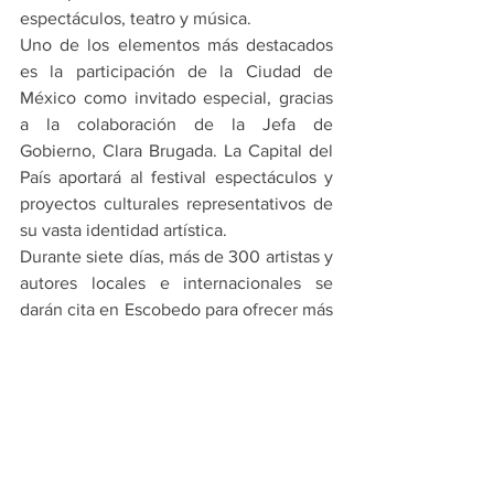
espectáculos, teatro y música.
Uno de los elementos más destacados 
es la participación de la Ciudad de 
México como invitado especial, gracias 
a la colaboración de la Jefa de 
Gobierno, Clara Brugada. La Capital del 
País aportará al festival espectáculos y 
proyectos culturales representativos de 
su vasta identidad artística.
Durante siete días, más de 300 artistas y 
autores locales e internacionales se 
darán cita en Escobedo para ofrecer más 
de 100 horas de contenido cultural, 
consolidando este festival como una 
plataforma para el encuentro entre las 
artes y la ciudadanía.
En Escobedo se abre las puertas al 
talento, la historia y la diversidad 