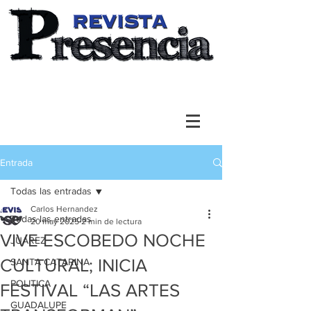
Entrada
Todas las entradas
Carlos Hernandez
Todas las entradas
20 may 2025
2 min de lectura
VIVE ESCOBEDO NOCHE
JUAREZ
CULTURAL; INICIA
SANTA CATARINA
POLITICA
FESTIVAL “LAS ARTES
GUADALUPE