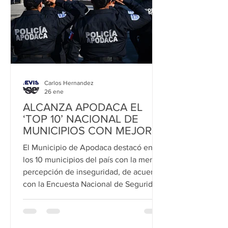
que también es el nuestro. A
Carlos Hernandez
26 ene
ALCANZA APODACA EL
‘TOP 10’ NACIONAL DE
MUNICIPIOS CON MEJOR
PERCEPCIÓN DE
El Municipio de Apodaca destacó entre
SEGURIDAD
los 10 municipios del país con la menor
percepción de inseguridad, de acuerdo
con la Encuesta Nacional de Seguridad
Pública Urbana (ENSU) del INEGI.
Apodaca resultó con una percepción
de seguridad de 67.4 puntos