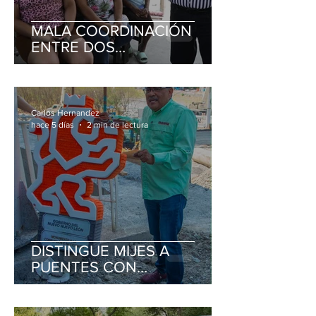
MALA COORDINACIÓN
ENTRE DOS
DEPENDENCIAS DE
GOBIERNO DEJA SIN AGUA
A FAMILIAS DE ESCOBEDO
Carlos Hernandez
hace 5 días
2 min de lectura
DISTINGUE MIJES A
PUENTES CON
MONUMENTO A LA
CORRUPCIÓN E
INEFICIENCIA