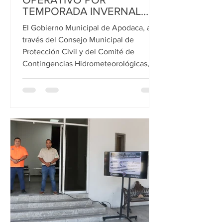
TEMPORADA INVERNAL
2025-2026
El Gobierno Municipal de Apodaca, a
través del Consejo Municipal de
Protección Civil y del Comité de
Contingencias Hidrometeorológicas,
presidido por el Alcalde César Garza
Arredondo, puso en marcha el
Programa Específico para la Temporada
Invernal 2025–2026. El Director de
Protección Civil, Alejandro Tovar
Rodríguez, informó que para esta
temporada se pronostican 48 frentes
fríos, cifra superior al comportamiento
reciente y al promedio climatológico de
50 sucesos. Hasta ho