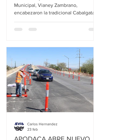
Municipal, Vianey Zambrano,
encabezaron la tradicional Cabalgata
para conmemorar en esta ocasión el 175
Aniversario del Municipio. Alrededor de
las 10:00 horas, el edil recibió la
Bandera Nacional por parte del
Presidente de la Asociación de Charros
Santa Rosa, José Garza, para así iniciar
la cabalgata, que tuvo una parada en la
Iglesia de San Francisco de Asís, donde
el contingente recibió la bendición del
Carlos Hernandez
23 feb
APODACA ABRE NUEVO