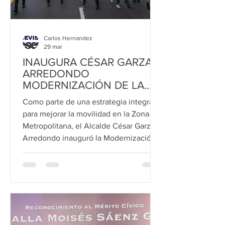
Carlos Hernandez
29 mar
INAUGURA CÉSAR GARZA
ARREDONDO
MODERNIZACIÓN DE LA
CARRETERA APODACA-
Como parte de una estrategia integral
VILLA JUÁREZ
para mejorar la movilidad en la Zona
Metropolitana, el Alcalde César Garza
Arredondo inauguró la Modernización
de la Carretera Apodaca-Villa Juárez,
en el tramo comprendido desde la
Autopista a Ruiz Cortines, una obra que
permitirá agilizar la circulación
vehicular y brindar mayor seguridad y
comodidad a miles de conductores que
transitan por este sector. El edil destacó