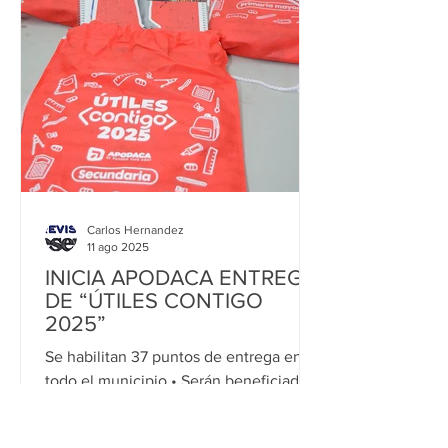
Carlos Hernandez
11 ago 2025
INICIA APODACA ENTREGA
DE “ÚTILES CONTIGO
2025”
Se habilitan 37 puntos de entrega en
todo el municipio • Serán beneficiados
80 mil estudiantes de preescolar,
primaria y...