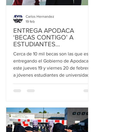
Carlos Hernandez
19 feb
ENTREGA APODACA
‘BECAS CONTIGO’ A
ESTUDIANTES
UNIVERSITARIOS
Cerca de 10 mil becas son las que está
entregando el Gobierno de Apodaca
este jueves 19 y viernes 20 de febrero,
a jóvenes estudiantes de universidades
públicas y privadas que radican en el
municipio. Con esta entrega, el Alcalde
César Garza Arredondo señaló que su
Administración se encuentra apoyando
lo más valioso de la comunidad
apodaquense, los jóvenes y su futuro.
“Estamos apoyando lo más valioso que
tenemos: nuestros jóvenes y su futuro,