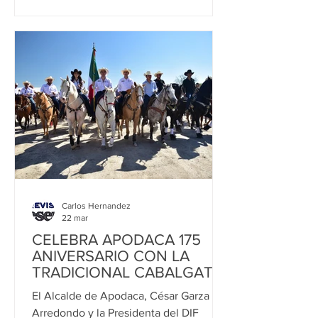
Universidad Nacional Autónoma de
Nuevo León. El alcalde César Garza
Arredondo entregó el reconocimiento
al Dr. Santos Guzmán por el impacto
significativo que ha tenido su trabajo
académico, humanista y social en el
progreso y bienestar de la ciudad, así
como por s
Carlos Hernandez
22 mar
CELEBRA APODACA 175
ANIVERSARIO CON LA
TRADICIONAL CABALGATA
El Alcalde de Apodaca, César Garza
Arredondo y la Presidenta del DIF