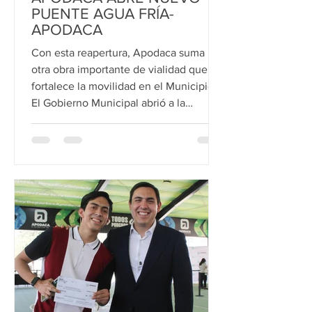
PUENTE AGUA FRÍA-
APODACA
Con esta reapertura, Apodaca suma
otra obra importante de vialidad que
fortalece la movilidad en el Municipio.
El Gobierno Municipal abrió a la
circulación el nuevo puente que
conecta la zona de Agua Fría con
Apodaca, infraestructura que permitirá
agilizar de manera significativa el
tránsito vehicular en uno de los puntos
estratégicos del Municipio. La obra
beneficia directamente a los habitantes
de Agua Fría, así como a vecinos de las
colonias Triana, Asturias y Valle