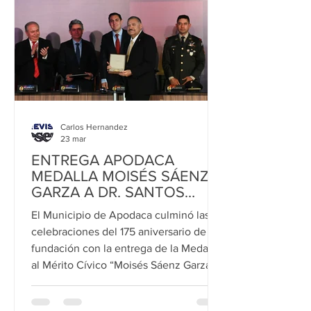
que esta infraestructura responde a una
de las principales demanda
Carlos Hernandez
23 mar
ENTREGA APODACA
MEDALLA MOISÉS SÁENZ
GARZA A DR. SANTOS
GUZMÁN LÓPEZ
El Municipio de Apodaca culminó las
celebraciones del 175 aniversario de su
fundación con la entrega de la Medalla
al Mérito Cívico “Moisés Sáenz Garza”
2026 al doctor en medicina Santos
Guzmán López, rector de la