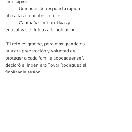
municipio.
•          Unidades de respuesta rápida 
ubicadas en puntos críticos.
•          Campañas informativas y 
educativas dirigidas a la población.
“El reto es grande, pero más grande es 
nuestra preparación y voluntad de 
proteger a cada familia apodaquense”, 
declaró el Ingeniero Tovar Rodríguez al 
finalizar la sesión.
Con estas acciones, Apodaca reafirma 
su compromiso como un municipio 
preparado, organizado y responsable, 
priorizando la vida humana y la 
seguridad de la comunidad.