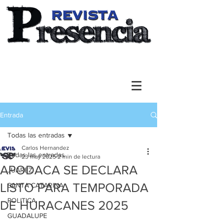
Entrada
Todas las entradas
Carlos Hernandez
Todas las entradas
23 may 2025
2 min de lectura
APODACA SE DECLARA
JUAREZ
LISTO PARA TEMPORADA
SANTA CATARINA
POLITICA
DE HURACANES 2025
GUADALUPE