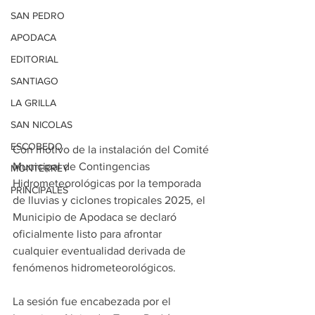
SAN PEDRO
APODACA
EDITORIAL
SANTIAGO
LA GRILLA
SAN NICOLAS
ESCOBEDO
Con motivo de la instalación del Comité 
Municipal de Contingencias 
MONTERREY
Hidrometeorológicas por la temporada 
PRINCIPALES
de lluvias y ciclones tropicales 2025, el 
Municipio de Apodaca se declaró 
oficialmente listo para afrontar 
cualquier eventualidad derivada de 
fenómenos hidrometeorológicos.
La sesión fue encabezada por el 