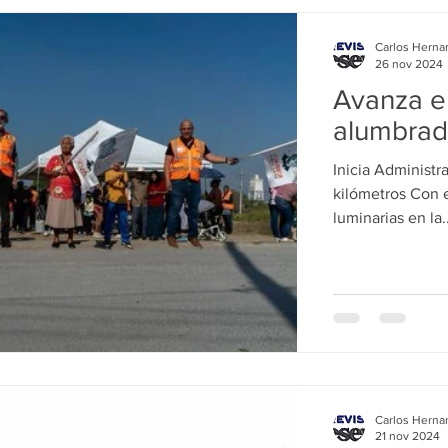
Carlos Herna
26 nov 2024
Avanza e
alumbrad
Inicia Administr
kilómetros Con el arranque de obras para la instalación de
luminarias en la..
Carlos Herna
21 nov 2024