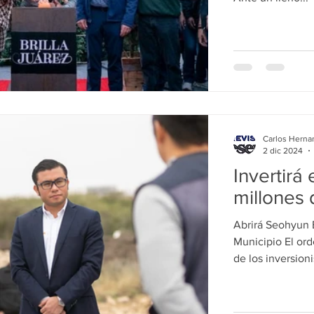
Carlos Herna
2 dic 2024
Invertir
millones 
Abrirá Seohyun 
Municipio El orden en Juárez empieza a llamar la atención
de los inversionis