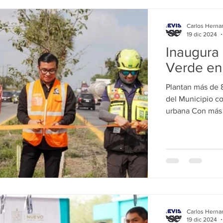
TIAGO
LA GRILLA
SAN NICOLAS
ESCOBEDO
MO
Carlos Herna
19 dic 2024
Inaugura 
Verde en
Plantan más de 
del Municipio c
urbana Con 
Carlos Herna
19 dic 2024