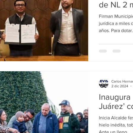
de NL 2 m
Juárez
Firman Municipi
jurídica a miles 
años. Para dotar.
Carlos Herna
2 dic 2024
Inaugura F
Juárez’ c
Inicia Alcalde f
hielo inédita, to
Ante un lleno...