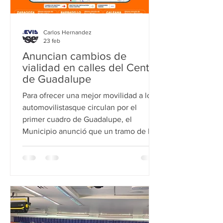
Carlos Hernandez
23 feb
Anuncian cambios de
vialidad en calles del Centro
de Guadalupe
Para ofrecer una mejor movilidad a los
automovilistasque circulan por el
primer cuadro de Guadalupe, el
Municipio anunció que un tramo de las
callesBarbadillo y Zaragoza cambiará
de circulación a partir del martes 24 de
febrero. Ángel Ponce, Director de
Ingeniería Vial de Guadalupeexplicó
que la dirección de la calle Zaragoza
ahora será de Norte a Sur desde
Guadalupe hasta Insurgentes, y la calle