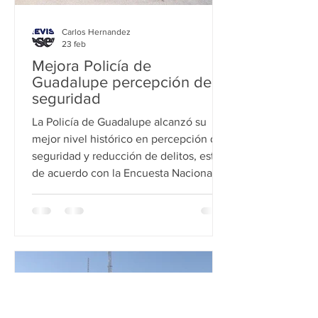
Carlos Hernandez
23 feb
Mejora Policía de
Guadalupe percepción de
seguridad
La Policía de Guadalupe alcanzó su
mejor nivel histórico en percepción de
seguridad y reducción de delitos, esto
de acuerdo con la Encuesta Nacional
de Seguridad Pública Urbana (ENSU)
que realiza el INEGI. En 2018, la
percepción de inseguridad en
Guadalupe era de 60.6 por ciento, en
2025, se redujo a 47.5 por ciento, lo
que representa la baja más significativa
registrada en los últimos años. Esta
mejora en la confianza ciudadana está