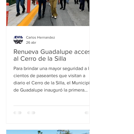
Carlos Hernandez
26 abr
Renueva Guadalupe acceso
al Cerro de la Silla
Para brindar una mayor seguridad a los
cientos de paseantes que visitan a
diario el Cerro de la Silla, el Municipio
de Guadalupe inauguró la primera
etapa de rehabilitación en este paraje
natural. El Alcalde de Guadalupe,
Héctor García señaló que este espacio
en la colonia Bosques de la Pastora
pormucho tiempo estuvo abandonado.
El Alcalde indicó que también se