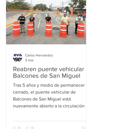
semana, Severo Meza se incorporó al
equipo técnico de Rayados de
Monterrey. “La sugerencia fue que
pidiera una licencia, pero Severo sigue
sie
Carlos Hernandez
3 mar
Reabren puente vehicular en
Balcones de San Miguel
Tras 5 años y medio de permanecer
cerrado, el puente vehicular de
Balcones de San Miguel está
nuevamente abierto a la circulación en
ambos sentidos con la rehabilitación
integral de la vialidad que hizo el
Municipio de Guadalupe. Dicha obra