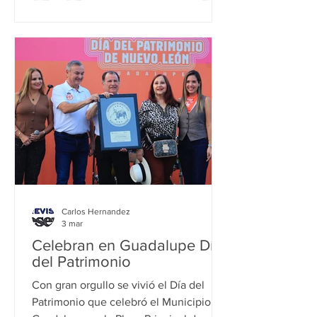
requirió una inversión de 23 millones
de pesos y beneficia a más de 20 mil
automovilistas que semanalmente
transitan por la zona, así como a 44 mil
familias, informó el alcalde Héctor
García. La intervención inició con la
demolición de
Carlos Hernandez
3 mar
Celebran en Guadalupe Día
del Patrimonio
Con gran orgullo se vivió el Día del
Patrimonio que celebró el Municipio de