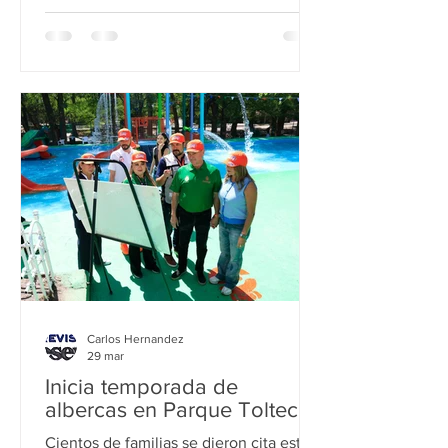
ciudad. Las canchas intervenidas se
localizan en las colonias Cerro de la
Silla y Galerías de Camino Real donde
se invirtió más de 3 millones de pesos
para convertir ambos espacios
deportivos a canchas de pasto sintético
y asegurar que se pueda practicar el
fútbol en cualquier época del año.
Carlos Hernandez
29 mar
Inicia temporada de
albercas en Parque Tolteca
Cientos de familias se dieron cita este