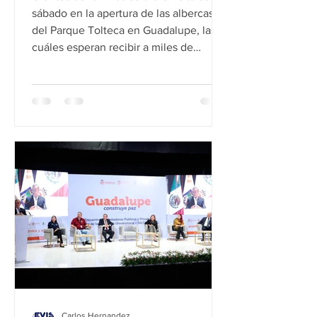
sábado en la apertura de las albercas
del Parque Tolteca en Guadalupe, las
cuáles esperan recibir a miles de
visitantes que disfrutarán de todas las
amenidades que ofrece este espacio
público. El alcalde, Héctor García
constató en un recorrido por todas las
áreas, la transformación de Parque,
donde acuden alrededor de 8 mil
personas durante los fines de semana.
“Hoy se reactiva el área de albercas del
Guadaluparque Tolteca y la segu
Carlos Hernandez