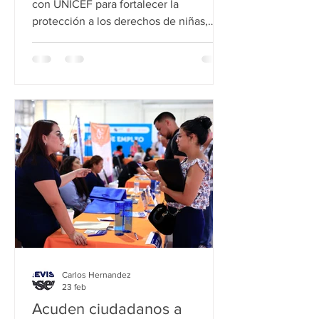
con UNICEF para fortalecer la
protección a los derechos de niñas,
niños y adolescentes como parte del
eje Guadalupe Solidario. Este acuerdo
establece acciones para mejorar los
protocolos de seguridad alineados a
estándares internacionales,
capacitación en temas de protección
infantil, seguimiento de situaciones
que vulneran a la niñez y adolescencia,
además habilitar espacios seguros en
eventos de
Carlos Hernandez
23 feb
Acuden ciudadanos a