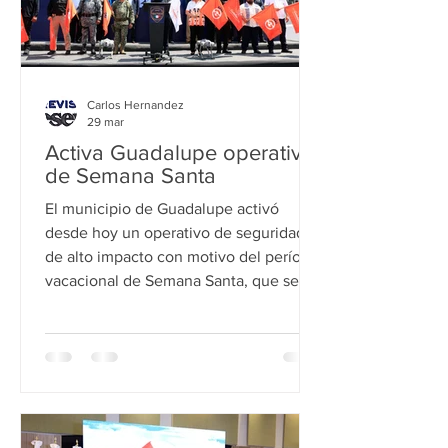
Carlos Hernandez
29 mar
Activa Guadalupe operativo
de Semana Santa
El municipio de Guadalupe activó
desde hoy un operativo de seguridad
de alto impacto con motivo del período
vacacional de Semana Santa, que se
mantendrá vigente hasta el 10 de abril,
con cobertura total en zonas de alta
concentración familiar. La Secretaría de
Seguridad Pública, Protección a la
Ciudadanía y Prevención Social
desplegó un estado de fuerza superior