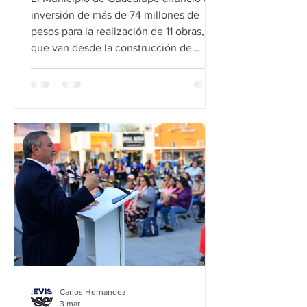
inversión de más de 74 millones de
pesos para la realización de 11 obras,
que van desde la construcción de
importantes trabajospluviales hasta la
rehabilitación integral de pavimentos
en vialidades principales. El anuncio se
realizó durante la Sesión de Cabildo y
se informó que los recursos destinados
serán a través de una partida especial.
Al respecto, el Alcalde de Guadalupe
Héctor García enumeró los trabajos que
se llevarán a cabo en e
Carlos Hernandez
3 mar