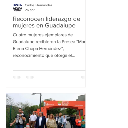
Carlos Hernandez
26 abr
Reconocen liderazgo de
mujeres en Guadalupe
Cuatro mujeres ejemplares de
Guadalupe recibieron la Presea “María
Elena Chapa Hernández”,
reconocimiento que otorga el
Municipio a ciudadanas que destacan
por su trabajo, lucha y causas en favor
de la igualdad de género. En la sexta
edición de la entrega de medallas, se
definieron cuatro categorías:
Generación de conocimiento, obtenida
por la Doctora Brenda Araceli Bustos
García; en Trayectorias inspiradoras, la
recibió Jessica Iris Herrera Silva. La
Presea en la categor