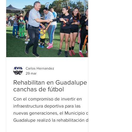
proyecta para la segunda etapa la
instalación de cámaras de vigilancia
conectadas con el C4 y un sendero
seguro para
Carlos Hernandez
29 mar
Rehabilitan en Guadalupe
canchas de fútbol
Con el compromiso de invertir en
infraestructura deportiva para las
nuevas generaciones, el Municipio de
Guadalupe realizó la rehabilitación de
dos canchas de futbol al oriente de la