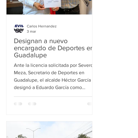
Carlos Hernandez
3 mar
Designan a nuevo
encargado de Deportes en
Guadalupe
Ante la licencia solicitada por Severo
Meza, Secretario de Deportes en
Guadalupe, el alcalde Héctor García
designó a Eduardo García como
encargado de despacho en esta
dependencia. El alcalde instó al equipo
de trabajo a seguir operandocon la
misma intensidad que se ha
demostrado durante la presente
administración. Al inicio de esta