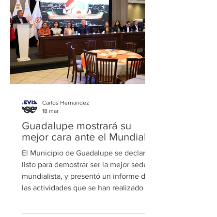
a los 300 elementos entre Policía y
Tránsito, apoyados por unidades,
motocicletas y grupos especiales, que
ya se en
Carlos Hernandez
18 mar
Guadalupe mostrará su
mejor cara ante el Mundial
El Municipio de Guadalupe se declara
listo para demostrar ser la mejor sede
mundialista, y presentó un informe de
las actividades que se han realizado en
torno al Mundial de Futbol que se
disputará este verano. Héctor García,