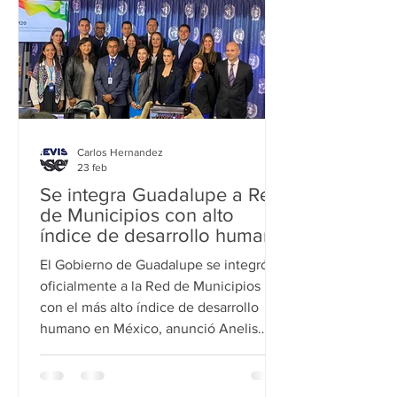
Barbadillo correrá de Sur a Norte desde
Insurgentes hasta Guadalupe. “Estos
camb
Carlos Hernandez
23 feb
Se integra Guadalupe a Red
de Municipios con alto
índice de desarrollo humano
El Gobierno de Guadalupe se integró
oficialmente a la Red de Municipios
con el más alto índice de desarrollo
humano en México, anunció Anelis
Elizondo. La secretaria de Bienestar de
Guadalupe acudió a la Ciudad de
México a la instalación formal del M20