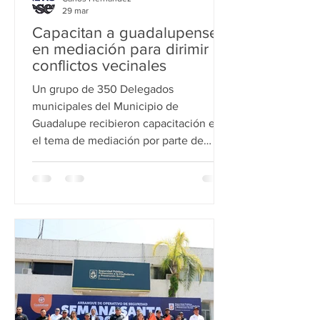
29 mar
Capacitan a guadalupenses
en mediación para dirimir
conflictos vecinales
Un grupo de 350 Delegados
municipales del Municipio de
Guadalupe recibieron capacitación en
el tema de mediación por parte de
expertos. En el marco de la Semana de
la Mediación Universitaria, Guadalupe
fue sede de un panel en el que
participaron especialistas en mediación
comunitaria, herramienta que ha
registrado un incremento sostenido en
los últimos años. El alcalde Héctor
García agradeció la colaboración de los
expositores para capacitar a los
Delegados Municipales, a