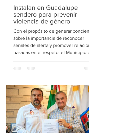
Instalan en Guadalupe
sendero para prevenir
violencia de género
Con el propósito de generar conciencia
sobre la importancia de reconocer
señales de alerta y promover relaciones
basadas en el respeto, el Municipio de
Guadalupe instaló un sendero
denominadoViolentómetro Gráfico,
esto en el marco del Día Internacional
de la Mujer. Esta actividad impulsada
por la Secretaría de la Mujer, Inclusión y
Derechos Humanos de Guadalupe en
conjunto con Venumia A.C., busca
generar un espacio de reflexión que
muestra a través de un recorrido gráfico
los