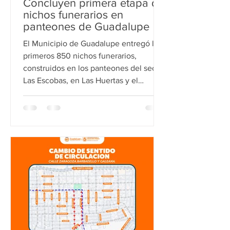
Concluyen primera etapa de
nichos funerarios en
panteones de Guadalupe
El Municipio de Guadalupe entregó los
primeros 850 nichos funerarios,
construidos en los panteones del sector
Las Escobas, en Las Huertas y el
situado en la avenida Triunfo de la
República. Rodolfo Moreno, Secretario
de Administración detalló que son
espacios amplios, fabricados con
material de acero y mármol traslúcido,
con capacidad para hasta 6 urnas, con
iluminación cálida, un espacio
innovador y privacidad entre los nichos.
Ante la necesidad de las familias de
Guadal