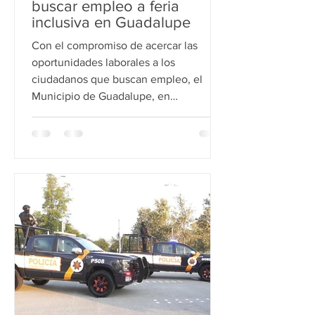
buscar empleo a feria
inclusiva en Guadalupe
Con el compromiso de acercar las
oportunidades laborales a los
ciudadanos que buscan empleo, el
Municipio de Guadalupe, en
colaboración con el Gobierno de Nuevo
León, llevaron a cabo una Feria del
Empleo Inclusiva en instalaciones de la
Expo. Jaime Gómez, Coordinador del
Empleo y Vinculación Empresarial de
Guadalupe destacó que más de 500
ciudadanos acudieron este jueves para
buscar entre las vacantes ofertadas por
más de 70 empresas. “La ficha que nos
llenan al principio, no