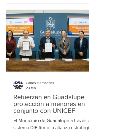
en conjunto con el Programa de las
Naciones Unidas para el Desarrollo
(PNUD) y las autoridades de 14
municipios y alcaldías con el Índice de
DesarrolloHumano (IDH) más alto del
país. La Red, explicó Anelis Elizondo,
es un o
Carlos Hernandez
23 feb
Refuerzan en Guadalupe
protección a menores en
conjunto con UNICEF
El Municipio de Guadalupe a través del
sistema DIF firmo la alianza estratégica