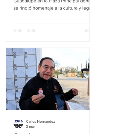
Guadalupe en la Plaza Principal donde
se rindió homenaje a la cultura y legado
histórico que representa nuestro
Estado. Héctor García, Alcalde de
Guadalupe señaló que las tradiciones
del municipio son un reflejo del
esfuerzo que realizan a diario sus
habitantes. “Yo me siento muy a gusto
cada tarde que recorro la Plaza porque
la gente de aquí de Guadalupe es
gente buena, trabajadora, honesta,
gente qu
Carlos Hernandez
3 mar