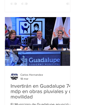
alcalde de Guadalupe giró
instrucciones a su equipo de trabajo
para concientizar a la ciudadanía a que
se sume a esta gran fiesta al mantener
limpia la ciudad y mostrar la mejor cara
a los miles de turistas que lleguen al
municipio para que se lleven una
Carlos Hernandez
18 mar
Invertirán en Guadalupe 74
mdp en obras pluviales y de
movilidad
El Municipio de Guadalupe anunció una