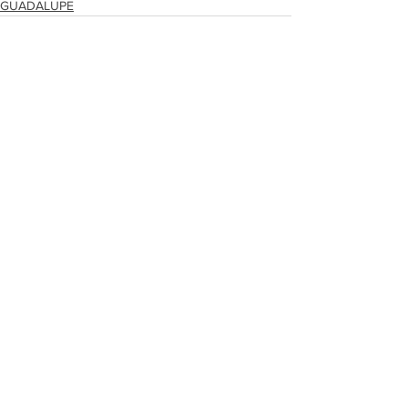
GUADALUPE
Ver todo
Entradas recientes