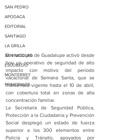
SAN PEDRO
APODACA
EDITORIAL
SANTIAGO
LA GRILLA
El municipio de Guadalupe activó desde 
SAN NICOLAS
hoy un operativo de seguridad de alto 
ESCOBEDO
impacto con motivo del período 
MONTERREY
vacacional de Semana Santa, que se 
PRINCIPALES
mantendrá vigente hasta el 10 de abril, 
con cobertura total en zonas de alta 
concentración familiar.
La Secretaría de Seguridad Pública, 
Protección a la Ciudadanía y Prevención 
Social desplegó un estado de fuerza 
superior a los 300 elementos entre 
Policía y Tránsito, apoyados por 