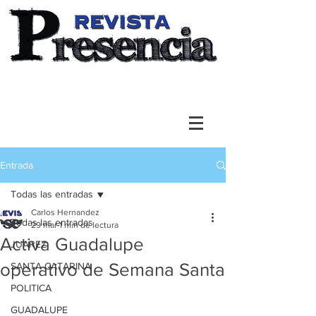
Entrada
Todas las entradas
Carlos Hernandez
Todas las entradas
29 mar
1 min de lectura
Activa Guadalupe
JUAREZ
operativo de Semana Santa
SANTA CATARINA
POLITICA
GUADALUPE