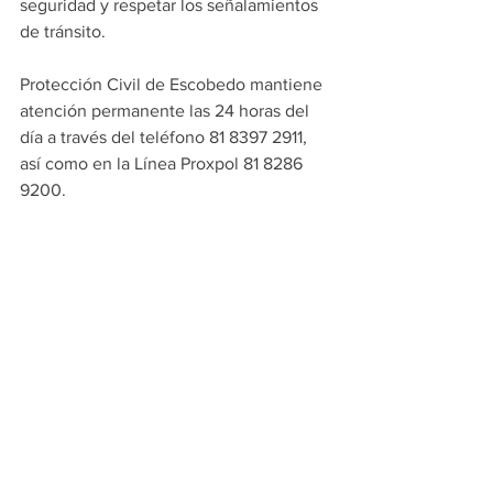
seguridad y respetar los señalamientos 
de tránsito.
Protección Civil de Escobedo mantiene 
atención permanente las 24 horas del 
día a través del teléfono 81 8397 2911, 
así como en la Línea Proxpol 81 8286 
9200.
Como parte de la estrategia de 
seguridad, desde el pasado 22 de 
marzo en Escobedo se han reforzado 
las acciones de vigilancia y auxilio en 
centros turísticos y zonas de mayor 
afluencia, con el objetivo de garantizar 
un entorno seguro para las familias.
PRINCIPALES
ESCOBEDO