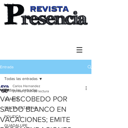
Entrada
Todas las entradas
Carlos Hernandez
Todas las entradas
29 mar
2 min de lectura
VA ESCOBEDO POR
JUAREZ
SALDO BLANCO EN
SANTA CATARINA
POLITICA
VACACIONES; EMITE
GUADALUPE