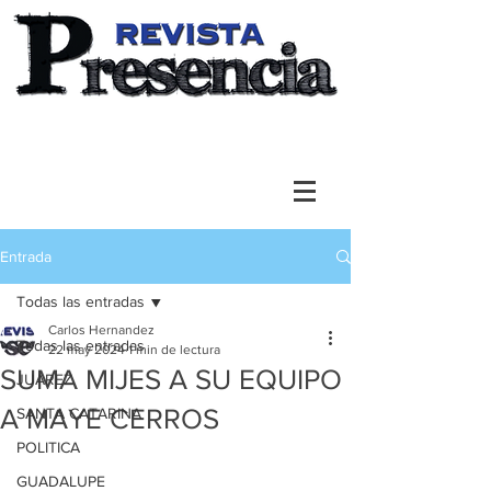
Entrada
Todas las entradas
Carlos Hernandez
Todas las entradas
22 may 2024
1 min de lectura
SUMA MIJES A SU EQUIPO
JUAREZ
A MAYE CERROS
SANTA CATARINA
POLITICA
GUADALUPE