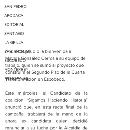
SAN PEDRO
APODACA
EDITORIAL
SANTIAGO
LA GRILLA
Andrés Mijes dio la bienvenida a 
SAN NICOLAS
Mayela González Cerros a su equipo de 
ESCOBEDO
trabajo, quien se sumó al proyecto que 
MONTERREY
construirá el Segundo Piso de la Cuarta 
PRINCIPALES
Transformación en Escobedo.
Este miércoles, el Candidato de la 
coalición “Sigamos Haciendo Historia” 
anunció que, en esta recta final de la 
campaña, trabajará de la mano de la 
ahora ex candidata quien decidió 
renunciar a su lucha por la Alcaldía de 