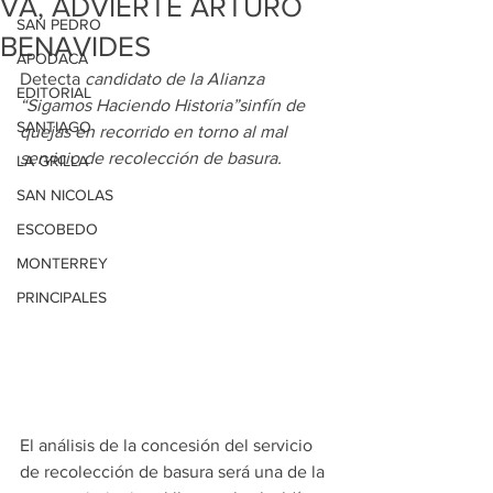
VA, ADVIERTE ARTURO
SAN PEDRO
BENAVIDES
APODACA
Detecta 
candidato de la Alianza 
EDITORIAL
“Sigamos Haciendo Historia”sinfín de 
SANTIAGO
quejas en recorrido en torno al mal 
servicio de recolección de basura.
LA GRILLA
SAN NICOLAS
ESCOBEDO
MONTERREY
PRINCIPALES
El análisis de la concesión del servicio 
de recolección de basura será una de la 