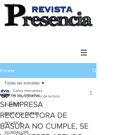
Entrada
Todas las entradas
Carlos Hernandez
Todas las entradas
17 may 2024
1 min de lectura
SI EMPRESA
JUAREZ
RECOLECTORA DE
SANTA CATARINA
POLITICA
BASURA NO CUMPLE, SE
GUADALUPE