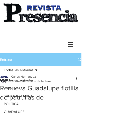
Entrada
Todas las entradas
Carlos Hernandez
Todas las entradas
27 ene 2025
1 min de lectura
Renueva Guadalupe flotilla
JUAREZ
de patrullas de
SANTA CATARINA
POLITICA
GUADALUPE