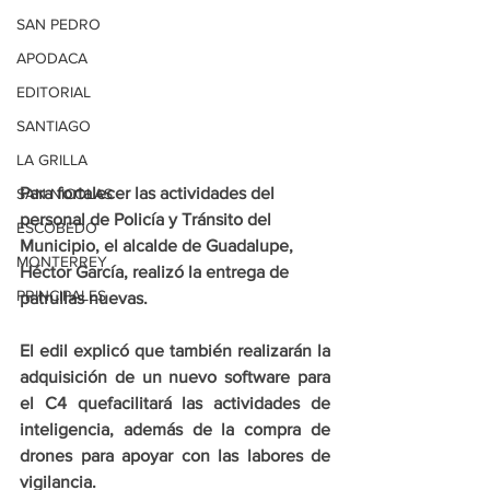
SAN PEDRO
APODACA
EDITORIAL
SANTIAGO
LA GRILLA
Para fortalecer las actividades del 
SAN NICOLAS
personal de Policía y Tránsito del 
ESCOBEDO
Municipio, el alcalde de Guadalupe, 
MONTERREY
Héctor García, realizó la entrega de 
PRINCIPALES
patrullas nuevas.
El edil explicó que también realizarán la 
adquisición de un nuevo software para 
el C4 quefacilitará las actividades de 
inteligencia, además de la compra de 
drones para apoyar con las labores de 
vigilancia.