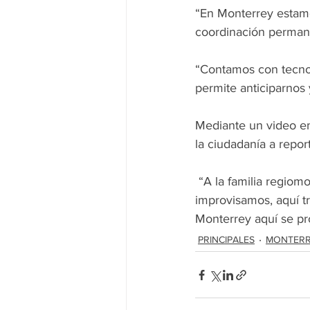
“En Monterrey estam
coordinación permanen
“Contamos con tecnol
permite anticiparnos 
Mediante un video e
la ciudadanía a repor
 “A la familia regiomontana les digo:  su seguridad es nuestra prioridad, . aquí no 
improvisamos, aquí tr
Monterrey aquí se pro
PRINCIPALES
MONTER