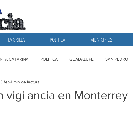
LA GRILLA
POLITICA
MUNICIPIOS
NTA CATARINA
POLITICA
GUADALUPE
SAN PEDRO
3 feb
1 min de lectura
A GRILLA
SAN NICOLAS
ESCOBEDO
MONTERREY
 vigilancia en Monterrey