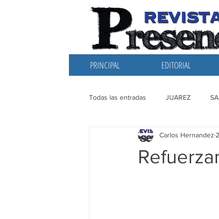
PRINCIPAL
EDITORIAL
Todas las entradas
JUAREZ
SA
Carlos Hernandez
2
EDITORIAL
SANTIAGO
L
Refuerzan