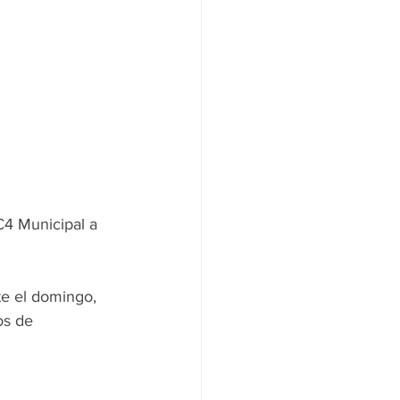
C4 Municipal a 
te el domingo, 
os de 