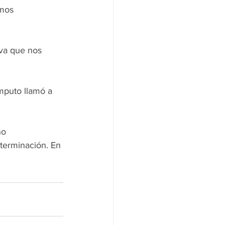
mos 
va que nos 
puto llamó a 
eterminación. En 