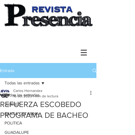
Entrada
Todas las entradas
Carlos Hernandez
Todas las entradas
16 oct 2023
1 min de lectura
REFUERZA ESCOBEDO
JUAREZ
PROGRAMA DE BACHEO
SANTA CATARINA
POLITICA
GUADALUPE