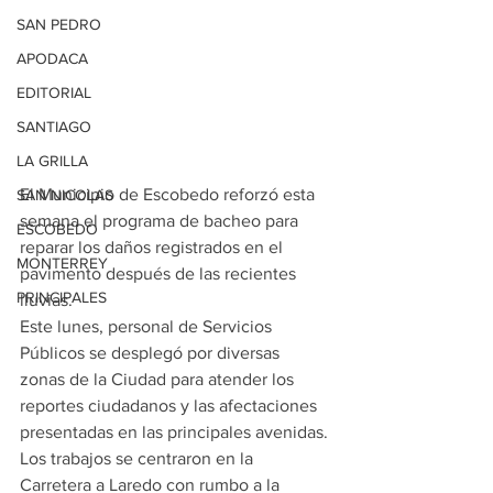
SAN PEDRO
APODACA
EDITORIAL
SANTIAGO
LA GRILLA
El Municipio de Escobedo reforzó esta 
SAN NICOLAS
semana el programa de bacheo para 
ESCOBEDO
reparar los daños registrados en el 
MONTERREY
pavimento después de las recientes 
PRINCIPALES
lluvias.
Este lunes, personal de Servicios 
Públicos se desplegó por diversas 
zonas de la Ciudad para atender los 
reportes ciudadanos y las afectaciones 
presentadas en las principales avenidas.
Los trabajos se centraron en la 
Carretera a Laredo con rumbo a la 