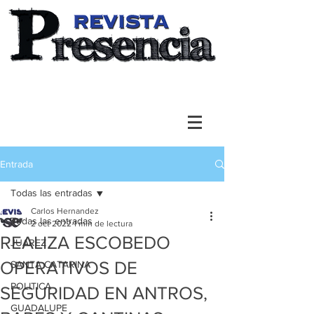
Entrada
Todas las entradas
Carlos Hernandez
Todas las entradas
2 oct 2022
1 min de lectura
REALIZA ESCOBEDO
JUAREZ
OPERATIVOS DE
SANTA CATARINA
POLITICA
SEGURIDAD EN ANTROS,
GUADALUPE