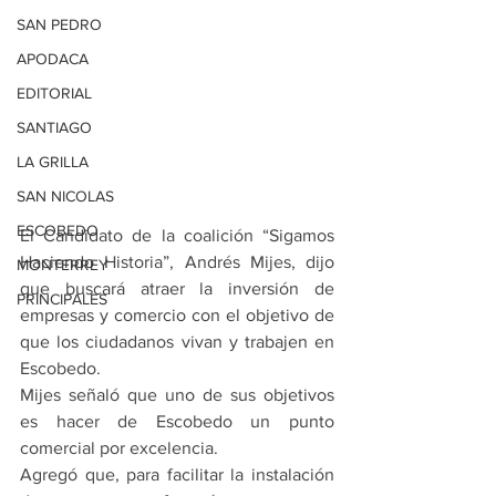
SAN PEDRO
APODACA
EDITORIAL
SANTIAGO
LA GRILLA
SAN NICOLAS
ESCOBEDO
El Candidato de la coalición “Sigamos 
Haciendo Historia”, Andrés Mijes, dijo 
MONTERREY
que buscará atraer la inversión de 
PRINCIPALES
empresas y comercio con el objetivo de 
que los ciudadanos vivan y trabajen en 
Escobedo.
Mijes señaló que uno de sus objetivos 
es hacer de Escobedo un punto 
comercial por excelencia.
Agregó que, para facilitar la instalación 