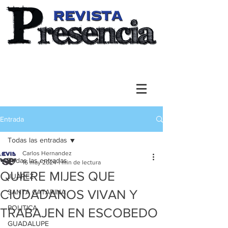
Entrada
Todas las entradas
Carlos Hernandez
Todas las entradas
16 may 2024
1 min de lectura
QUIERE MIJES QUE
JUAREZ
CIUDADANOS VIVAN Y
SANTA CATARINA
POLITICA
TRABAJEN EN ESCOBEDO
GUADALUPE