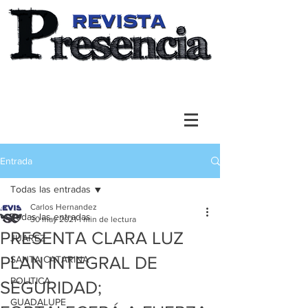
Entrada
Todas las entradas
Carlos Hernandez
Todas las entradas
30 may 2021
1 min de lectura
PRESENTA CLARA LUZ
JUAREZ
PLAN INTEGRAL DE
SANTA CATARINA
POLITICA
SEGURIDAD;
GUADALUPE