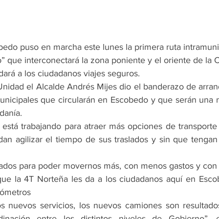
bedo puso en marcha este lunes la primera ruta intramunic
” que interconectará la zona poniente y el oriente de la 
dará a los ciudadanos viajes seguros.
Unidad el Alcalde Andrés Mijes dio el banderazo de arranq
municipales que circularán en Escobedo y que serán una 
danía.
 está trabajando para atraer más opciones de transporte p
an agilizar el tiempo de sus traslados y sin que tengan
tados para poder movernos más, con menos gastos y con m
 que la 4T Norteña les da a los ciudadanos aquí en Esc
lómetros
os nuevos servicios, los nuevos camiones son resultados
inación entre los distintos niveles de Gobierno”, e