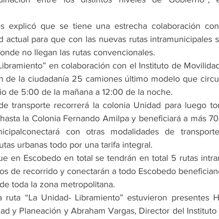
s explicó que se tiene una estrecha colaboración con 
d actual para que con las nuevas rutas intramunicipales 
donde no llegan las rutas convencionales.  
Libramiento” en colaboración con el Instituto de Movilidad
n de la ciudadanía 25 camiones último modelo que circul
o de 5:00 de la mañana a 12:00 de la noche.
e transporte recorrerá la colonia Unidad para luego to
hasta la Colonia Fernando Amilpa y beneficiará a más 70 
nicipalconectará con otras modalidades de transport
utas urbanas todo por una tarifa integral.
ue en Escobedo en total se tendrán en total 5 rutas intra
ros de recorrido y conectarán a todo Escobedo benefician
de toda la zona metropolitana.
 ruta “La Unidad- Libramiento” estuvieron presentes Her
ad y Planeación y Abraham Vargas, Director del Instituto