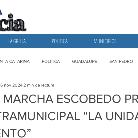
LA GRILLA
POLITICA
MUNICIPIOS
NTA CATARINA
POLITICA
GUADALUPE
SAN PEDRO
26 nov 2024
2 min de lectura
A GRILLA
SAN NICOLAS
ESCOBEDO
MONTERREY
 MARCHA ESCOBEDO PR
TRAMUNICIPAL “LA UNID
ENTO”