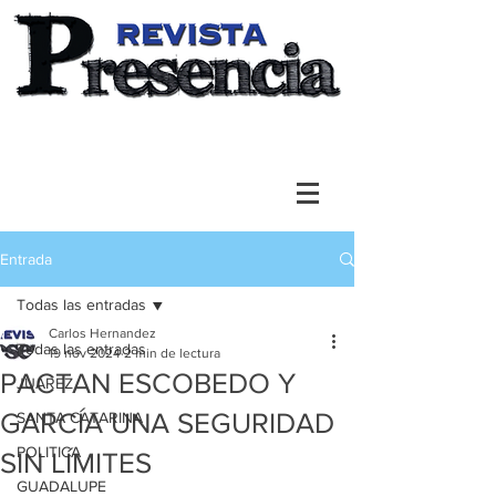
Entrada
Todas las entradas
Carlos Hernandez
Todas las entradas
19 nov 2024
2 min de lectura
PACTAN ESCOBEDO Y
JUAREZ
GARCÍA UNA SEGURIDAD
SANTA CATARINA
POLITICA
SIN LÍMITES
GUADALUPE