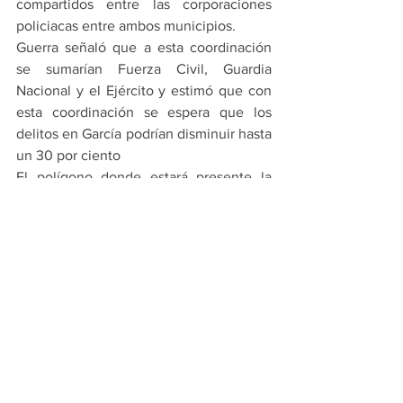
compartidos entre las corporaciones 
policiacas entre ambos municipios.
Guerra señaló que a esta coordinación 
se sumarían Fuerza Civil, Guardia 
Nacional y el Ejército y estimó que con 
esta coordinación se espera que los 
delitos en García podrían disminuir hasta 
un 30 por ciento
El polígono donde estará presente la 
coordinación de Seguridad Sin Límites 
serán en las colonias Mitras Poniente, 
Real de San Martín, Valle de Lincoln, 
Paraje San José, Valle de San Martín, 
que son de García; mientras que de 
Escobedo son La Unidad, La Alianza, 
Villas de San Martín.
PRINCIPALES
ESCOBEDO