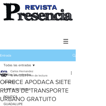
Entrada
Todas las entradas
Carlos Hernandez
Todas las entradas
18 ene 2023
3 min de lectura
OFRECE APODACA SIETE
JUAREZ
RUTAS DE TRANSPORTE
SANTA CATARINA
POLITICA
URBANO GRATUITO
GUADALUPE