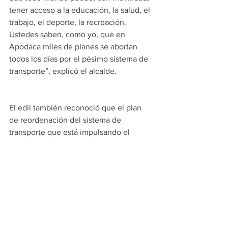
tener acceso a la educación, la salud, el 
trabajo, el deporte, la recreación. 
Ustedes saben, como yo, que en 
Apodaca miles de planes se abortan 
todos los días por el pésimo sistema de 
transporte”, explicó el alcalde. 
El edil también reconoció que el plan 
de reordenación del sistema de 
transporte que está impulsando el 
Gobierno del Estado es el correcto. Sin 
embargo, agregó que “el ritmo en el 
que se está realizando esta 
modernización no es el que necesita la 
Zona Metropolitana, porque el sistema 
está empeorando cada día”. 