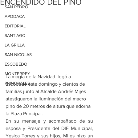
ENCENDIDO DEL PINO
SAN PEDRO
APODACA
EDITORIAL
SANTIAGO
LA GRILLA
SAN NICOLAS
ESCOBEDO
MONTERREY
La magia de la Navidad llegó a 
PRINCIPALES
Escobedo este domingo y cientos de 
familias junto al Alcalde Andrés Mijes 
atestiguaron la iluminación del macro 
pino de 20 metros de altura que adorna 
la Plaza Principal.
En su mensaje y acompañado de su 
esposa y Presidenta del DIF Municipal, 
Yesica Torres y sus hijos, Mijes hizo un 