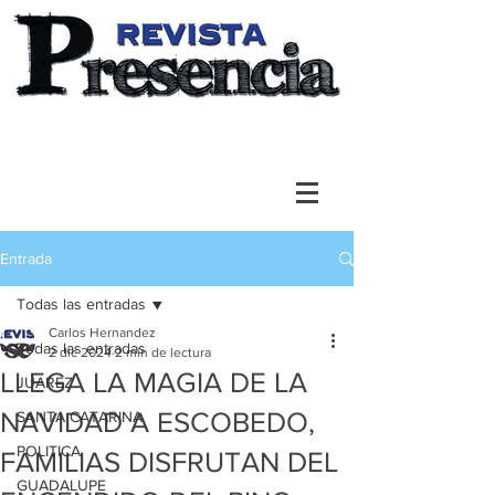
Entrada
Todas las entradas
Carlos Hernandez
Todas las entradas
2 dic 2024
2 min de lectura
LLEGA LA MAGIA DE LA
JUAREZ
NAVIDAD A ESCOBEDO,
SANTA CATARINA
POLITICA
FAMILIAS DISFRUTAN DEL
GUADALUPE