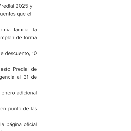
Predial 2025 y 
cuentos que el 
ía familiar la 
umplan de forma 
e descuento, 10 
sto Predial de 
gencia al 31 de 
enero adicional 
n punto de las 
Para quienes prefieren los trámites en línea, el pago se puede efectuar en la página oficial 