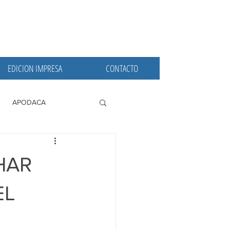
EDICION IMPRESA
CONTACTO
APODACA
PRINCIPALES
HAR
EL