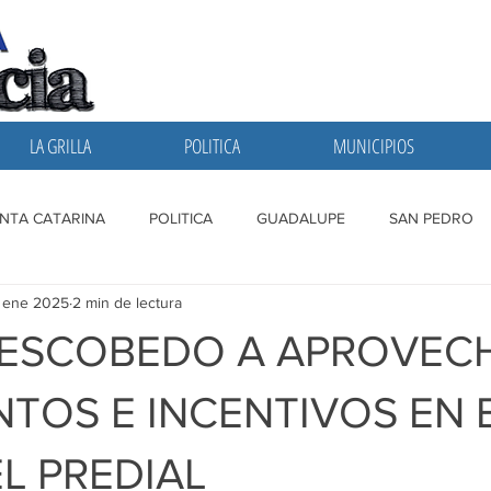
LA GRILLA
POLITICA
MUNICIPIOS
NTA CATARINA
POLITICA
GUADALUPE
SAN PEDRO
 ene 2025
2 min de lectura
A GRILLA
SAN NICOLAS
ESCOBEDO
MONTERREY
 ESCOBEDO A APROVEC
TOS E INCENTIVOS EN 
L PREDIAL