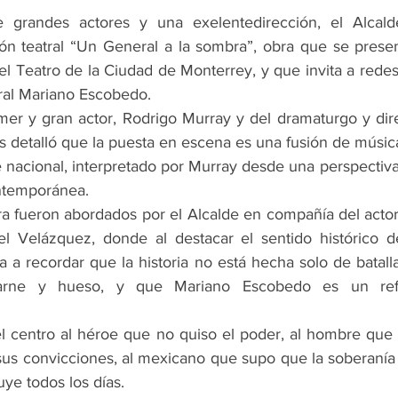
grandes actores y una exelentedirección, el Alcald
ón teatral “Un General a la sombra”, obra que se presen
l Teatro de la Ciudad de Monterrey, y que invita a redescu
ral Mariano Escobedo.
r y gran actor, Rodrigo Murray y del dramaturgo y direc
 detalló que la puesta en escena es una fusión de música
 nacional, interpretado por Murray desde una perspectiva
ntemporánea.
ra fueron abordados por el Alcalde en compañía del actor 
del Velázquez, donde al destacar el sentido histórico de
ta a recordar que la historia no está hecha solo de batalla
rne y hueso, y que Mariano Escobedo es un refe
l centro al héroe que no quiso el poder, al hombre que a
 sus convicciones, al mexicano que supo que la soberanía 
uye todos los días.