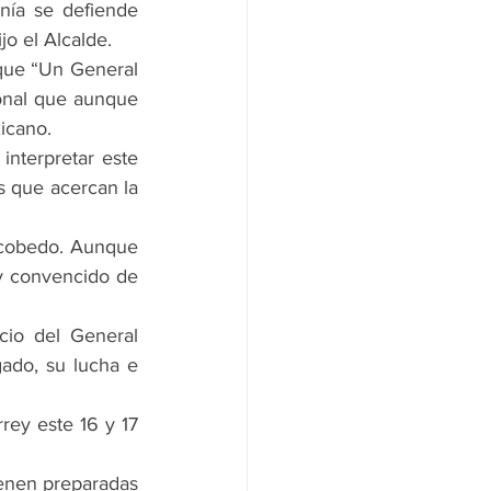
ía se defiende 
o el Alcalde.
que “Un General 
onal que aunque 
xicano.
nterpretar este 
s que acercan la 
scobedo. Aunque 
 convencido de 
cio del General 
do, su lucha e 
ey este 16 y 17 
ienen preparadas 