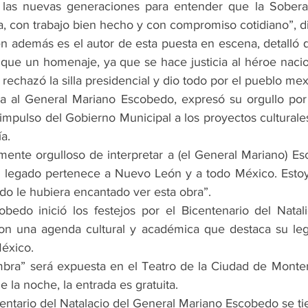
a las nuevas generaciones para entender que la Soberan
 con trabajo bien hecho y con compromiso cotidiano”, dij
n además es el autor de esta puesta en escena, detalló 
que un homenaje, ya que se hace justicia al héroe naci
rechazó la silla presidencial y dio todo por el pueblo me
a al General Mariano Escobedo, expresó su orgullo por i
impulso del Gobierno Municipal a los proyectos culturale
ía.
ente orgulloso de interpretar a (el General Mariano) E
u legado pertenece a Nuevo León y a todo México. Estoy
do le hubiera encantado ver esta obra”.
bedo inició los festejos por el Bicentenario del Natali
n una agenda cultural y académica que destaca su lega
México.
bra” será expuesta en el Teatro de la Ciudad de Monterr
e la noche, la entrada es gratuita.
nentario del Natalacio del General Mariano Escobedo se t