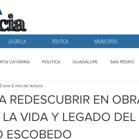
LA GRILLA
POLITICA
MUNICIPIOS
NTA CATARINA
POLITICA
GUADALUPE
SAN PEDRO
3 ene
2 min de lectura
A GRILLA
SAN NICOLAS
ESCOBEDO
MONTERREY
 A REDESCUBRIR EN OBR
 LA VIDA Y LEGADO DEL
O ESCOBEDO