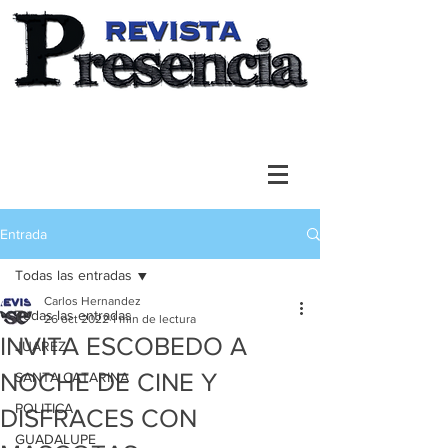
Entrada
Todas las entradas
Carlos Hernandez
Todas las entradas
26 oct 2022
1 min de lectura
INVITA ESCOBEDO A
JUAREZ
NOCHE DE CINE Y
SANTA CATARINA
POLITICA
DISFRACES CON
GUADALUPE