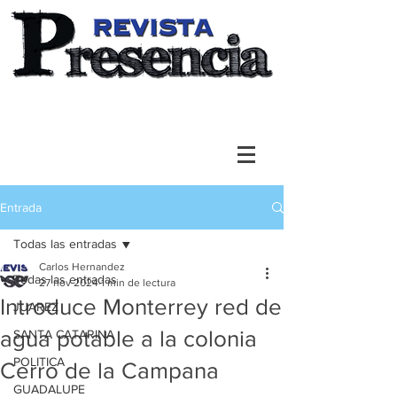
Entrada
Todas las entradas
Carlos Hernandez
Todas las entradas
27 nov 2024
1 min de lectura
Introduce Monterrey red de
JUAREZ
agua potable a la colonia
SANTA CATARINA
POLITICA
Cerro de la Campana
GUADALUPE