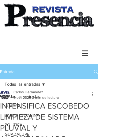
Entrada
Todas las entradas
Carlos Hernandez
Todas las entradas
8 oct 2025
2 min de lectura
INTENSIFICA ESCOBEDO
JUAREZ
LIMPIEZA DE SISTEMA
SANTA CATARINA
POLITICA
PLUVIAL Y
GUADALUPE