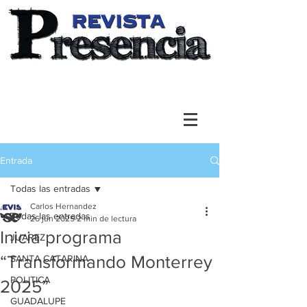
Entrada
Todas las entradas
Carlos Hernandez
Todas las entradas
26 jun 2025
2 min de lectura
Inicia programa
JUAREZ
“Transformando Monterrey
SANTA CATARINA
POLITICA
2025”
GUADALUPE