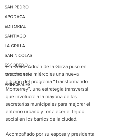
SAN PEDRO
APODACA
EDITORIAL
SANTIAGO
LA GRILLA
SAN NICOLAS
ESCOBEDO
El alcalde Adrián de la Garza puso en 
marcha este miércoles una nueva 
MONTERREY
edición del programa “Transformando 
PRINCIPALES
Monterrey”, una estrategia transversal 
que involucra a la mayoría de las 
secretarías municipales para mejorar el 
entorno urbano y fortalecer el tejido 
social en los barrios de la ciudad.
Acompañado por su esposa y presidenta 