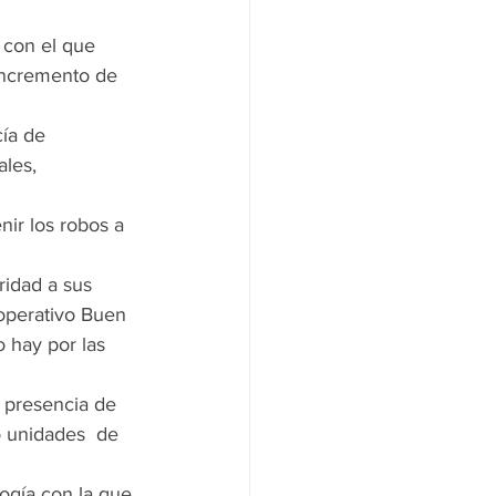
 con el que 
incremento de 
cía de 
les, 
nir los robos a 
ridad a sus 
 operativo Buen 
 hay por las 
a presencia de 
o unidades  de 
ogía con la que 