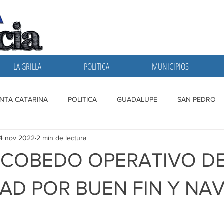
LA GRILLA
POLITICA
MUNICIPIOS
NTA CATARINA
POLITICA
GUADALUPE
SAN PEDRO
4 nov 2022
2 min de lectura
A GRILLA
SAN NICOLAS
ESCOBEDO
MONTERREY
ESCOBEDO OPERATIVO D
AD POR BUEN FIN Y NA