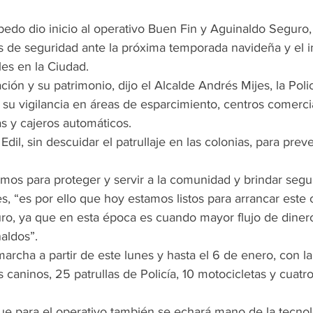
bedo dio inicio al operativo Buen Fin y Aguinaldo Seguro,
res de seguridad ante la próxima temporada navideña y el 
les en la Ciudad.
ción y su patrimonio, dijo el Alcalde Andrés Mijes, la Poli
u vigilancia en áreas de esparcimiento, centros comercia
as y cajeros automáticos.
Edil, sin descuidar el patrullaje en las colonias, para preve
mos para proteger y servir a la comunidad y brindar segu
es, “es por ello que hoy estamos listos para arrancar este
ro, ya que en esta época es cuando mayor flujo de dinero
aldos”.
marcha a partir de este lunes y hasta el 6 de enero, con l
s caninos, 25 patrullas de Policía, 10 motocicletas y cuatr
que para el operativo también se echará mano de la tecnol