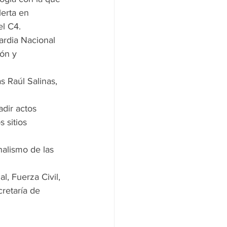
erta en 
el C4.
ardia Nacional 
ón y 
 Raúl Salinas, 
adir actos 
s sitios 
alismo de las 
l, Fuerza Civil, 
retaría de 