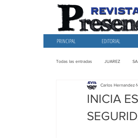
PRINCIPAL
EDITORIAL
Todas las entradas
JUAREZ
SA
Carlos Hernandez
1
EDITORIAL
SANTIAGO
L
INICIA 
SEGURID