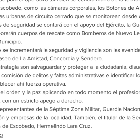
 Escobedo, como las cámaras corporales, los Botones de Al
as urbanas de circuito cerrado que se monitorean desde 
 de seguridad se contará con el apoyo del Ejército, la Gu
laborarán cuerpos de rescate como Bomberos de Nuevo Le
Municipio.
e incrementará la seguridad y vigilancia son las avenidas
Paseo de La Amistad, Concordia y Sendero.
strategia son salvaguardar y proteger a la ciudadanía, disu
 comisión de delitos y faltas administrativas e identificar lo
blecer ahí fuerza operativa.
 el orden y la paz aplicando en todo momento el profesion
, con un estricto apego a derecho.
representantes de la Séptima Zona Militar, Guardia Naciona
y empresas de la localidad. También, el titular de la Sec
 de Escobedo, Hermelindo Lara Cruz.
DO