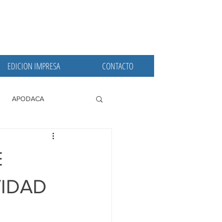
EDICION IMPRESA
CONTACTO
APODACA
PRINCIPALES
E
VIDAD