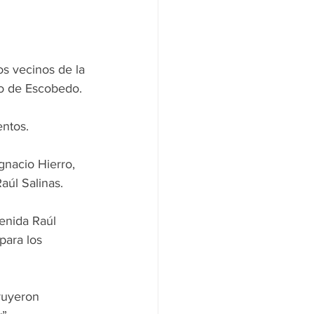
os vecinos de la 
no de Escobedo.
entos.
gnacio Hierro, 
aúl Salinas.
enida Raúl 
para los 
ruyeron 