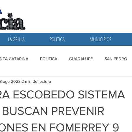
LA GRILLA
POLITICA
MUNICIPIOS
NTA CATARINA
POLITICA
GUADALUPE
SAN PEDRO
8 ago 2023
2 min de lectura
A GRILLA
SAN NICOLAS
ESCOBEDO
MONTERREY
A ESCOBEDO SISTEMA
; BUSCAN PREVENIR
ONES EN FOMERREY 9