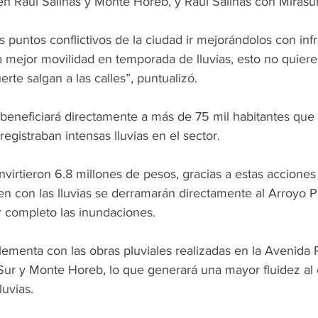
en Raúl Salinas y Monte Horeb, y Raúl Salinas con Mirasur
 puntos conflictivos de la ciudad ir mejorándolos con infr
a mejor movilidad en temporada de lluvias, esto no quiere
rte salgan a las calles”, puntualizó.
 beneficiará directamente a más de 75 mil habitantes que 
egistraban intensas lluvias en el sector.
invirtieron 6.8 millones de pesos, gracias a estas acciones 
 con las lluvias se derramarán directamente al Arroyo Po
r completo las inundaciones.
lementa con las obras pluviales realizadas en la Avenida R
Sur y Monte Horeb, lo que generará una mayor fluidez al
uvias.