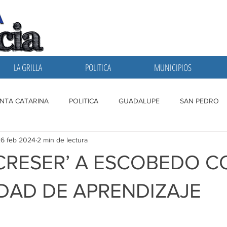
LA GRILLA
POLITICA
MUNICIPIOS
NTA CATARINA
POLITICA
GUADALUPE
SAN PEDRO
6 feb 2024
2 min de lectura
A GRILLA
SAN NICOLAS
ESCOBEDO
MONTERREY
CRESER’ A ESCOBEDO 
DAD DE APRENDIZAJE