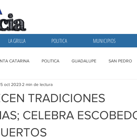
LA GRILLA
POLITICA
MUNICIPIOS
NTA CATARINA
POLITICA
GUADALUPE
SAN PEDRO
5 oct 2023
2 min de lectura
A GRILLA
SAN NICOLAS
ESCOBEDO
MONTERREY
CEN TRADICIONES
AS; CELEBRA ESCOBEDO
MUERTOS