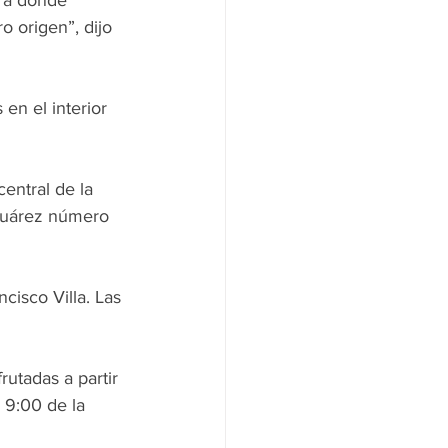
 a donde 
o origen”, dijo 
 en el interior 
entral de la 
 Juárez número 
cisco Villa. Las 
utadas a partir 
 9:00 de la 