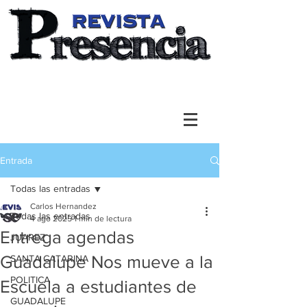
Entrada
Todas las entradas
Carlos Hernandez
Todas las entradas
4 ago 2025
1 min de lectura
Entrega agendas
JUAREZ
Guadalupe Nos mueve a la
SANTA CATARINA
POLITICA
Escuela a estudiantes de
GUADALUPE