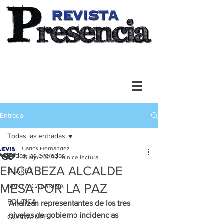
Entrada
Todas las entradas
Carlos Hernandez
Todas las entradas
15 ago 2025
2 min de lectura
ENCABEZA ALCALDE
JUAREZ
MESA POR LA PAZ
SANTA CATARINA
POLITICA
Analizan representantes de los tres 
niveles de gobierno incidencias 
GUADALUPE