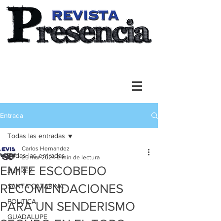
Entrada
Todas las entradas
Carlos Hernandez
Todas las entradas
25 mar 2024
2 min de lectura
EMITE ESCOBEDO
JUAREZ
RECOMENDACIONES
SANTA CATARINA
POLITICA
PARA UN SENDERISMO
GUADALUPE