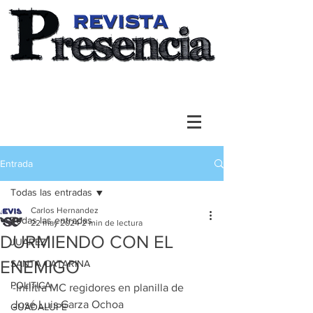
Entrada
Todas las entradas
Carlos Hernandez
Todas las entradas
22 may 2024
2 min de lectura
DURMIENDO CON EL
JUAREZ
ENEMIGO
SANTA CATARINA
POLITICA
-Inflitra MC regidores en planilla de 
José Luis Garza Ochoa
GUADALUPE