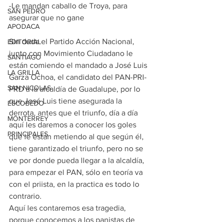
-Le mandan caballo de Troya, para 
SAN PEDRO
asegurar que no gane
APODACA
Sin duda el Partido Acción Nacional, 
EDITORIAL
junto con Movimiento Ciudadano le 
SANTIAGO
están comiendo el mandado a José Luis 
LA GRILLA
Garza Ochoa, el candidato del PAN-PRI-
SAN NICOLAS
PRD a la alcaldía de Guadalupe, por lo 
que José Luis tiene asegurada la 
ESCOBEDO
derrota, antes que el triunfo, día a día 
MONTERREY
aquí les daremos a conocer los goles 
PRINCIPALES
que le están metiendo al que según él, 
tiene garantizado el triunfo, pero no se 
ve por donde pueda llegar a la alcaldía, 
para empezar el PAN, sólo en teoría va 
con el priista, en la practica es todo lo 
contrario.
Aquí les contaremos esa tragedia, 
porque conocemos a los panistas de 