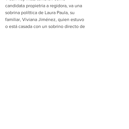
candidata propietria a regidora, va una 
sobrina políttica de Laura Paula, su 
familiar, Viviana Jiménez, quien estuvo 
o está casada con un sobrino directo de 
Laura Paula, por lo que nos damos una 
idea de que la planilla de José Luis, 
está más que infiltrada, si ahí se le van 
las rolas, ya nos podemos imaginar que 
si gana la alcaldía, José Luis Garza 
Ochoa, sería un irresponsable.
PRINCIPALES
EDITORIAL
Ver todo
Entradas recientes