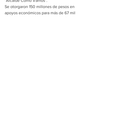
"Alcalde Cómo Vamos".
Se otorgaron 150 millones de pesos en 
apoyos económicos para más de 67 mil 
estudiantes y sus familias, inversión que 
superó a la histórica en un municipio 
cuya edad promedio es de 18.7 años.
Durante la pandemia se otorgaron más 
de 12 mil tarjetas de despensa para 
beneficio a más de 75 mil familias con 
un programa de canasta básica a bajo 
costo y se gestionó un banco de 
alimentos con el que se apoyó a más de 
800 familias.
Es importante mencionar que durante 3 
años consecutivos, Apodaca ha sido el 
mayor exportador en el Estado, según 
datos de la Secretaría de Economía y 
Trabajo, con cerca de los 1,000 millones 
de dólares en promedio anual.