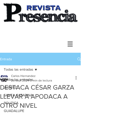
Entrada
Todas las entradas
Carlos Hernandez
Todas las entradas
26 sept 2024
3 min de lectura
DESTACA CÉSAR GARZA
JUAREZ
LLEVAR A APODACA A
SANTA CATARINA
POLITICA
OTRO NIVEL
GUADALUPE