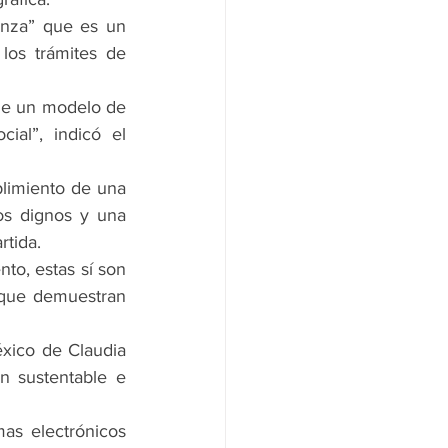
anza” que es un 
os trámites de 
de un modelo de 
al”, indicó el 
limiento de una 
s dignos y una 
rtida.
o, estas sí son 
 que demuestran 
xico de Claudia 
 sustentable e 
as electrónicos 