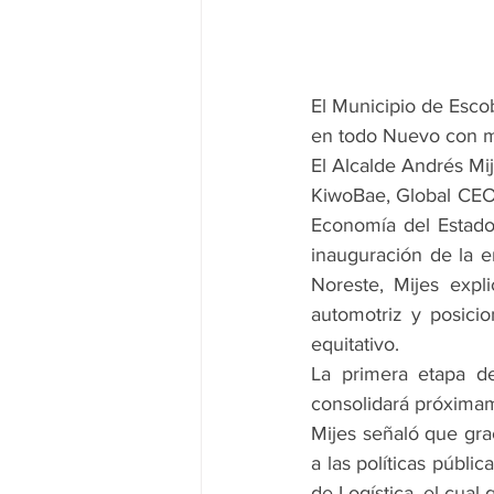
El Municipio de Escob
en todo Nuevo con m
El Alcalde Andrés Mi
KiwoBae, Global CEO
Economía del Estado 
inauguración de la e
Noreste, Mijes expl
automotriz y posici
equitativo.
La primera etapa de
consolidará próximam
Mijes señaló que grac
a las políticas públi
de Logística, el cual 