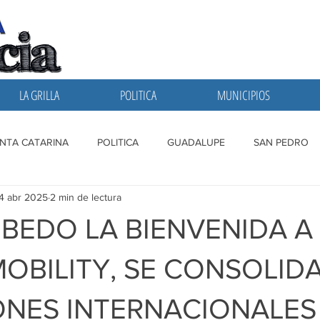
LA GRILLA
POLITICA
MUNICIPIOS
NTA CATARINA
POLITICA
GUADALUPE
SAN PEDRO
4 abr 2025
2 min de lectura
A GRILLA
SAN NICOLAS
ESCOBEDO
MONTERREY
BEDO LA BIENVENIDA A
MOBILITY, SE CONSOLID
ONES INTERNACIONALES