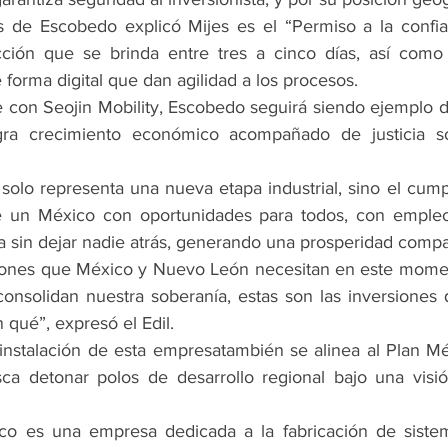
as de Escobedo explicó Mijes es el “Permiso a la confi
ción que se brinda entre tres a cinco días, así como l
forma digital que dan agilidad a los procesos.
 con Seojin Mobility, Escobedo seguirá siendo ejemplo 
ra crecimiento económico acompañado de justicia soci
solo representa una nueva etapa industrial, sino el cump
e un México con oportunidades para todos, con empleo
sin dejar nadie atrás, generando una prosperidad compa
siones que México y Nuevo León necesitan en este moment
consolidan nuestra soberanía, estas son las inversiones
 qué”, expresó el Edil.
 instalación de esta empresatambién se alinea al Plan Mé
a detonar polos de desarrollo regional bajo una visión
ico es una empresa dedicada a la fabricación de sistem