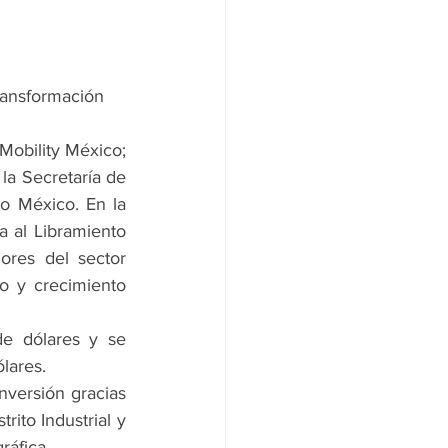
ransformación 
obility México; 
 Secretaría de 
o México. En la 
 al Libramiento 
res del sector 
 y crecimiento 
e dólares y se 
lares.
nversión gracias 
ito Industrial y 
ráfica.