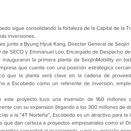
edo sigue consolidando la fortaleza de la Capital de la T
ás inversiones.
jes junto a Byung Hyuk Kang, Director General de Seojin M
 de SECO y Emmanuel Loo, Encargado de Despacho de la
inauguraron la primera planta de SeojinMobility en tod
mpresa que cuenta con una posición estratégica cercana
icó que la planta será clave en la cadena de proveedo
ona a Escobedo como un referente de inversión, empleo
 este proyecto tuvo una inversión de 160 millones d
ente con su expansión llegando a los 300 millones de dó
ias a la “4T Norteña”, Escobedo es un atractivo para la i
cas que dan certeza a proyectos empresariales como el Distr
garantiza seguridad al inversionista, y por su posición geog