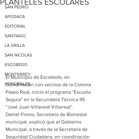
PLANTELES ESCOLARES
SAN PEDRO
APODACA
EDITORIAL
SANTIAGO
LA GRILLA
SAN NICOLAS
ESCOBEDO
MONTERREY
El Municipio de Escobedo, en 
PRINCIPALES
coordinación con vecinos de la Colonia 
Paseo Real, inició el programa “Escuela 
Segura” en la Secundaria Técnica 95 
“José Juan Villarreal Villarreal”.
Daniel Flores, Secretario de Bienestar 
municipal, explicó que el Gobierno 
Municipal, a través de la Secretaría de 
Seguridad Ciudadana, en coordinación 