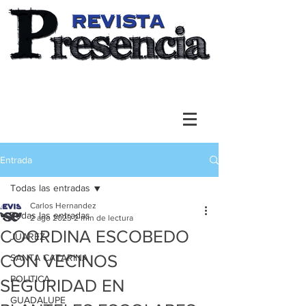
Entrada
Todas las entradas
Carlos Hernandez
Todas las entradas
2 ago 2023
2 min de lectura
COORDINA ESCOBEDO
JUAREZ
CON VECINOS
SANTA CATARINA
POLITICA
SEGURIDAD EN
GUADALUPE