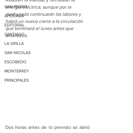
SAN PEDRO
energía eléctrica, aunque por la 
madrugada continuarán las labores y 
APODACA
habrá un nuevo cierre a la circulación 
EDITORIAL
que terminará el lunes antes que 
SANTIAGO
amanezca.
LA GRILLA
SAN NICOLAS
ESCOBEDO
MONTERREY
PRINCIPALES
Dos horas antes de lo previsto se abrió 