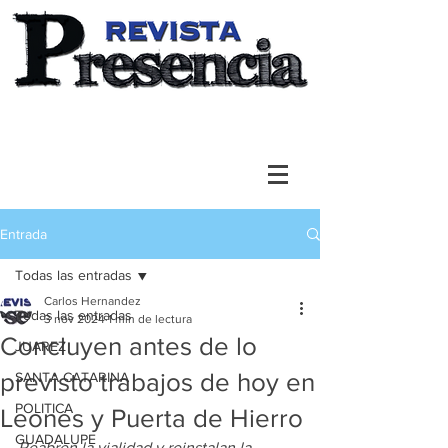
Entrada
Todas las entradas
Carlos Hernandez
Todas las entradas
3 nov 2024
1 min de lectura
Concluyen antes de lo
JUAREZ
previsto trabajos de hoy en
SANTA CATARINA
POLITICA
Leones y Puerta de Hierro
GUADALUPE
Reabren la vialidad y reinstalan la 