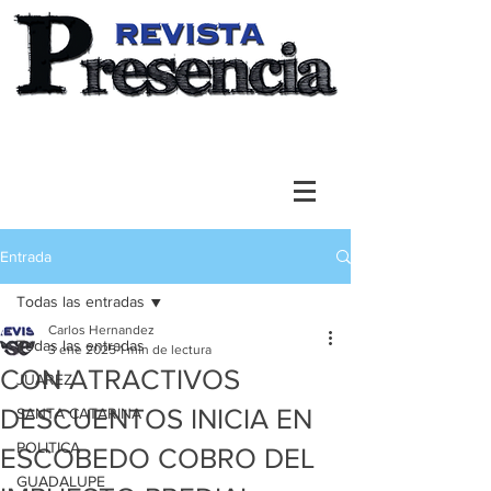
Entrada
Todas las entradas
Carlos Hernandez
Todas las entradas
3 ene 2025
1 min de lectura
CON ATRACTIVOS
JUAREZ
DESCUENTOS INICIA EN
SANTA CATARINA
POLITICA
ESCOBEDO COBRO DEL
GUADALUPE