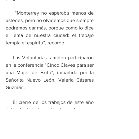
    “Monterrey no esperaba menos de 
ustedes, pero no olvidemos que siempre 
podremos dar más, porque como lo dice 
el lema de nuestra ciudad: el trabajo 
templa el espíritu”, recordó.
    Las Voluntarias también participaron 
en la conferencia “Cinco Claves para ser 
una Mujer de Éxito”, impartida por la 
Señorita Nuevo León, Valeria Cázares 
Guzmán.
    El cierre de los trabajos de este año 
del voluntariado se llevó a cabo en el 
salón CUM, ubicado en el Parque 
España.
PRINCIPALES
MONTERREY