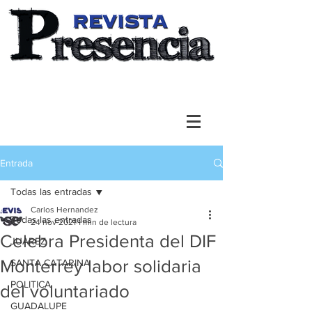
Entrada
Todas las entradas
Carlos Hernandez
Todas las entradas
24 nov 2021
1 min de lectura
Celebra Presidenta del DIF
JUAREZ
Monterrey labor solidaria
SANTA CATARINA
POLITICA
del voluntariado
GUADALUPE