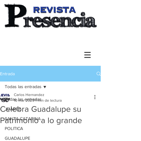
Entrada
Todas las entradas
Carlos Hernandez
Todas las entradas
10 mar 2025
1 min de lectura
Celebra Guadalupe su
JUAREZ
Patrimonio a lo grande
SANTA CATARINA
POLITICA
GUADALUPE