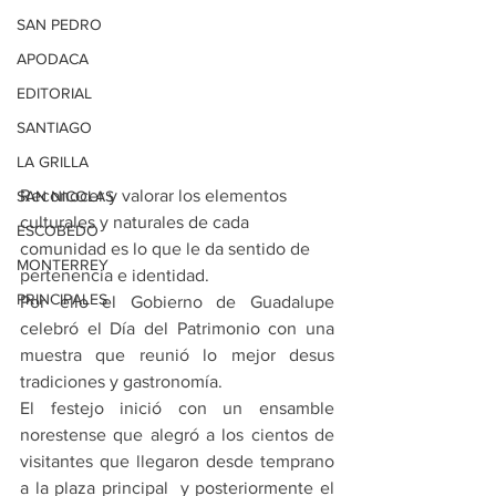
SAN PEDRO
APODACA
EDITORIAL
SANTIAGO
LA GRILLA
Reconocer y valorar los elementos 
SAN NICOLAS
culturales y naturales de cada 
ESCOBEDO
comunidad es lo que le da sentido de 
MONTERREY
pertenencia e identidad.
PRINCIPALES
Por ello el Gobierno de Guadalupe 
celebró el Día del Patrimonio con una 
muestra que reunió lo mejor desus 
tradiciones y gastronomía.
El festejo inició con un ensamble 
norestense que alegró a los cientos de 
visitantes que llegaron desde temprano 
a la plaza principal  y posteriormente el 