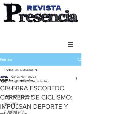
Entrada
Todas las entradas
Carlos Hernandez
Todas las entradas
7 ago 2022
2 min de lectura
CELEBRA ESCOBEDO
JUAREZ
CARRERA DE CICLISMO;
SANTA CATARINA
POLITICA
IMPULSAN DEPORTE Y
GUADALUPE