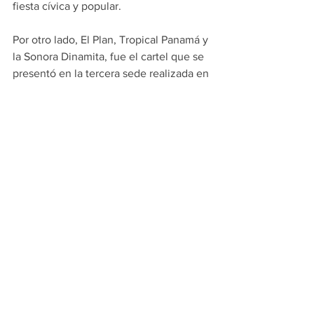
fiesta cívica y popular.
Por otro lado, El Plan, Tropical Panamá y 
la Sonora Dinamita, fue el cartel que se 
presentó en la tercera sede realizada en 
Las Margaritas, a un costado del Parque 
Acuático, donde los asistentes bailaron 
con los éxitos de dichas agrupaciones 
musicales.
PRINCIPALES
APODACA