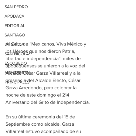
SAN PEDRO
APODACA
EDITORIAL
SANTIAGO
Al Grito de “Mexicanos, Viva México y 
LA GRILLA
los Héroes que nos dieron Patria, 
SAN NICOLAS
libertad e independencia”, miles de 
ESCOBEDO
apodaquenses se unieron a la voz del 
MONTERREY
Alcalde César Garza Villarreal y a la 
presencia del Alcalde Electo, César 
PRINCIPALES
Garza Arredondo, para celebrar la 
noche de este domingo el 214 
Aniversario del Grito de Independencia.
En su última ceremonia del 15 de 
Septiembre como alcalde, Garza 
Villarreal estuvo acompañado de su 