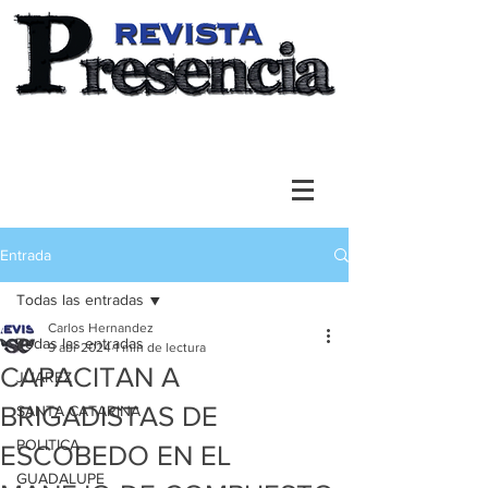
Entrada
Todas las entradas
Carlos Hernandez
Todas las entradas
9 abr 2024
1 min de lectura
CAPACITAN A
JUAREZ
BRIGADISTAS DE
SANTA CATARINA
POLITICA
ESCOBEDO EN EL
GUADALUPE