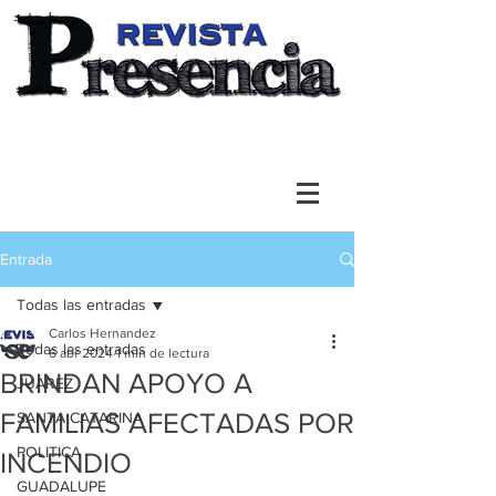
Entrada
Todas las entradas
Carlos Hernandez
Todas las entradas
6 abr 2024
1 min de lectura
BRINDAN APOYO A
JUAREZ
FAMILIAS AFECTADAS POR
SANTA CATARINA
POLITICA
INCENDIO
GUADALUPE