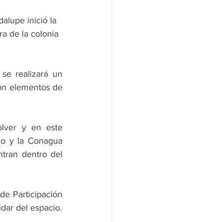
alupe inició la 
a de la colonia 
e realizará un 
con elementos de 
ver y en este 
o y la Conagua 
tran dentro del 
e Participación 
dar del espacio.