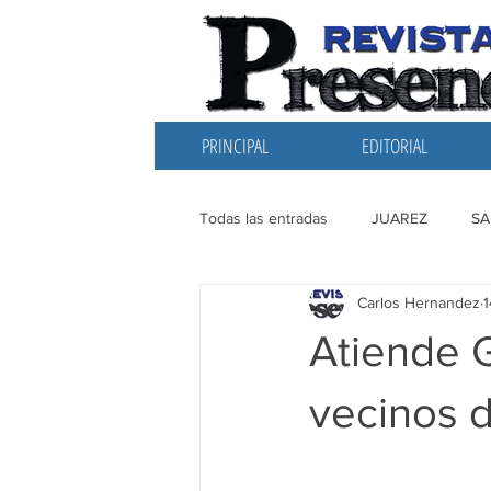
PRINCIPAL
EDITORIAL
Todas las entradas
JUAREZ
SA
Carlos Hernandez
EDITORIAL
SANTIAGO
L
Atiende 
vecinos d