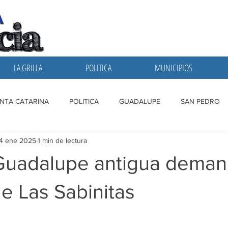
LA GRILLA
POLITICA
MUNICIPIOS
NTA CATARINA
POLITICA
GUADALUPE
SAN PEDRO
14 ene 2025
1 min de lectura
A GRILLA
SAN NICOLAS
ESCOBEDO
MONTERREY
Guadalupe antigua deman
e Las Sabinitas