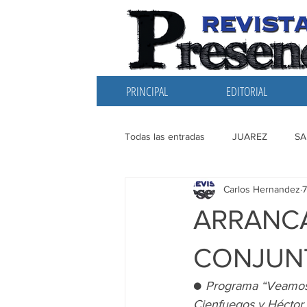
PRINCIPAL
EDITORIAL
Todas las entradas
JUAREZ
SA
Carlos Hernandez
7
EDITORIAL
SANTIAGO
L
ARRANCA
CONJUNT
● 
Programa “Veamos 
Cienfuegos y Héctor C