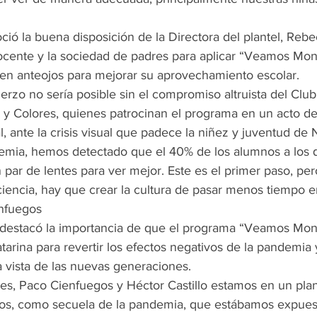
ció la buena disposición de la Directora del plantel, Rebeca
cente y la sociedad de padres para aplicar “Veamos Mont
n anteojos para mejorar su aprovechamiento escolar.
erzo no sería posible sin el compromiso altruista del Club 
 y Colores, quienes patrocinan el programa en un acto de
l, ante la crisis visual que padece la niñez y juventud de
mia, hemos detectado que el 40% de los alumnos a los q
 par de lentes para ver mejor. Este es el primer paso, pe
encia, hay que crear la cultura de pasar menos tiempo e
enfuegos
lo destacó la importancia de que el programa “Veamos Mon
arina para revertir los efectos negativos de la pandemia y 
a vista de las nuevas generaciones.
res, Paco Cienfuegos y Héctor Castillo estamos en un plan
os, como secuela de la pandemia, que estábamos expues