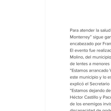
Para atender la salu
Monterrey” sigue gan
encabezado por Franc
El evento fue realiza
Molino, del municipi
de lentes a menores q
“Estamos arrancado V
este municipio y lo e
explicó el Secretario
“Estamos dejando de 
Héctor Castillo y Pa
de los enemigos invisi
discapacidad de pode