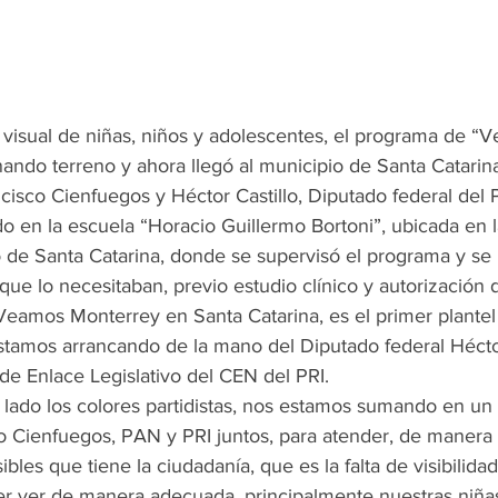
d visual de niñas, niños y adolescentes, el programa de “
ando terreno y ahora llegó al municipio de Santa Catarin
isco Cienfuegos y Héctor Castillo, Diputado federal del
do en la escuela “Horacio Guillermo Bortoni”, ubicada en l
o de Santa Catarina, donde se supervisó el programa y se 
ue lo necesitaban, previo estudio clínico y autorización 
eamos Monterrey en Santa Catarina, es el primer plantel
stamos arrancando de la mano del Diputado federal Héctor
 de Enlace Legislativo del CEN del PRI.
lado los colores partidistas, nos estamos sumando en un
co Cienfuegos, PAN y PRI juntos, para atender, de manera 
bles que tiene la ciudadanía, que es la falta de visibilidad
r ver de manera adecuada, principalmente nuestras niñas