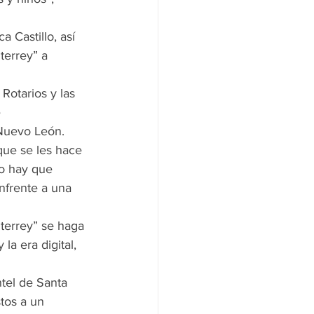
 Castillo, así 
errey” a 
Rotarios y las 
 
 Nuevo León.
ue se les hace 
ro hay que 
nfrente a una 
terrey” se haga 
la era digital, 
tel de Santa 
tos a un 