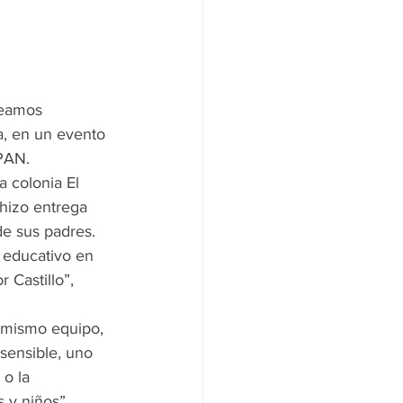
Veamos 
a, en un evento 
 PAN.
a colonia El 
hizo entrega 
de sus padres.
 educativo en 
 Castillo”, 
 mismo equipo, 
sensible, uno 
 o la 
 y niños”, 