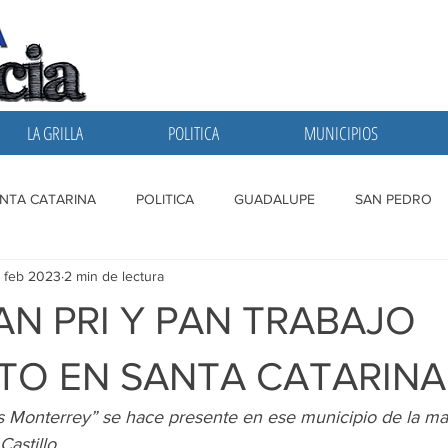
LA GRILLA
POLITICA
MUNICIPIOS
NTA CATARINA
POLITICA
GUADALUPE
SAN PEDRO
 feb 2023
2 min de lectura
A GRILLA
SAN NICOLAS
ESCOBEDO
MONTERREY
N PRI Y PAN TRABAJO
O EN SANTA CATARINA
Monterrey” se hace presente en ese municipio de la m
astillo.