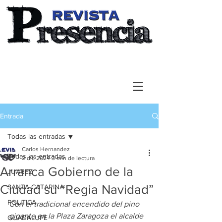
Entrada
Todas las entradas
Carlos Hernandez
Todas las entradas
2 dic 2024
3 min de lectura
Arranca Gobierno de la
JUAREZ
Ciudad su “Regia Navidad”
SANTA CATARINA
POLITICA
Con el tradicional encendido del pino 
gigante en la Plaza Zaragoza el alcalde 
GUADALUPE