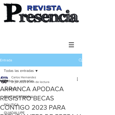
Entrada
Todas las entradas
Carlos Hernandez
Todas las entradas
21 jul 2023
2 min de lectura
ARRANCA APODACA
JUAREZ
REGISTRO BECAS
SANTA CATARINA
POLITICA
CONTIGO 2023 PARA
GUADALUPE