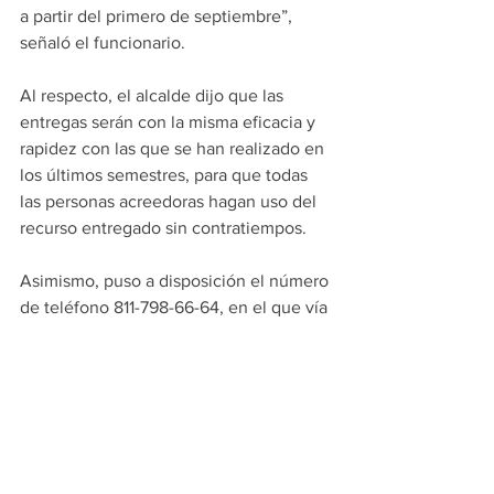
a partir del primero de septiembre”, 
señaló el funcionario.
Al respecto, el alcalde dijo que las 
entregas serán con la misma eficacia y 
rapidez con las que se han realizado en 
los últimos semestres, para que todas 
las personas acreedoras hagan uso del 
recurso entregado sin contratiempos.
Asimismo, puso a disposición el número 
de teléfono 811-798-66-64, en el que vía 
WhatsApp podrán hacer las 
aclaraciones necesarias en cuanto a la 
inscripción.
“Es bien importante que utilicen este 
WhatsApp, ahí los estaremos esperando 
para aclararles to