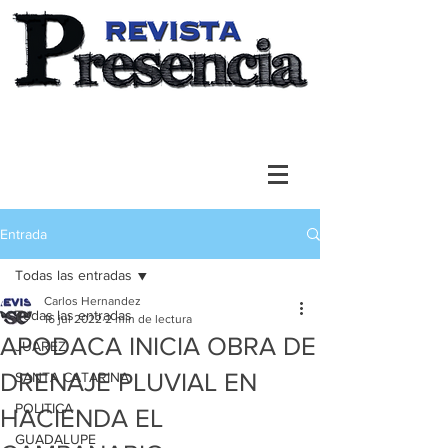
Entrada
Todas las entradas
Carlos Hernandez
Todas las entradas
16 jul 2022
2 min de lectura
APODACA INICIA OBRA DE
JUAREZ
DRENAJE PLUVIAL EN
SANTA CATARINA
POLITICA
HACIENDA EL
GUADALUPE