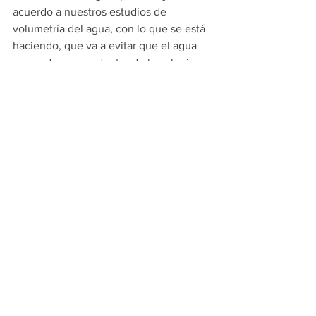
acuerdo a nuestros estudios de 
volumetría del agua, con lo que se está 
haciendo, que va a evitar que el agua 
se conduzca por dentro de la colonia; y 
el pluvial que ya tienen dentro de la 
colonia va a tener la capacidad 
suficiente para recoger el agua que 
llueve entre las calles”, concluyó el 
munícipe.
PRINCIPALES
APODACA
Ver todo
Entradas recientes