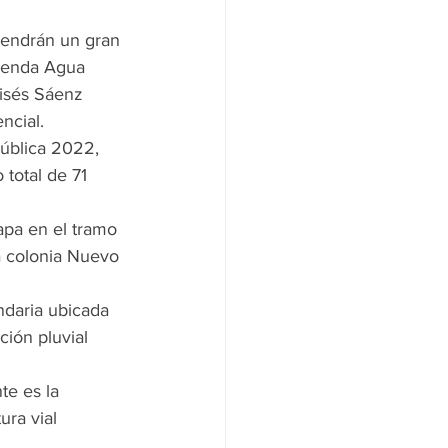
tendrán un gran 
cienda Agua 
oisés Sáenz 
ncial.
ública 2022, 
total de 71 
pa en el tramo 
a colonia Nuevo 
ndaria ubicada 
ión pluvial 
te es la 
ra vial 