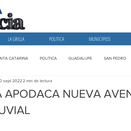
LA GRILLA
POLITICA
MUNICIPIOS
NTA CATARINA
POLITICA
GUADALUPE
SAN PEDRO
0 sept 2022
2 min de lectura
A GRILLA
SAN NICOLAS
ESCOBEDO
MONTERREY
 APODACA NUEVA AVEN
UVIAL