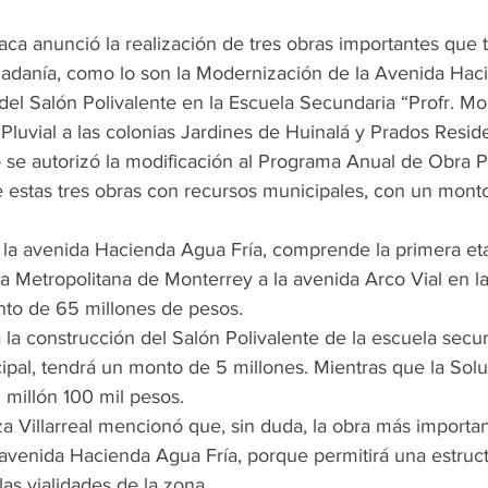
ca anunció la realización de tres obras importantes que 
udadanía, como lo son la Modernización de la Avenida Ha
 del Salón Polivalente en la Escuela Secundaria “Profr. M
 Pluvial a las colonias Jardines de Huinalá y Prados Reside
 se autorizó la modificación al Programa Anual de Obra P
e estas tres obras con recursos municipales, con un monto 
la avenida Hacienda Agua Fría, comprende la primera eta
ea Metropolitana de Monterrey a la avenida Arco Vial en l
to de 65 millones de pesos.
a la construcción del Salón Polivalente de la escuela secu
pal, tendrá un monto de 5 millones. Mientras que la Soluc
 millón 100 mil pesos.
a Villarreal mencionó que, sin duda, la obra más importan
avenida Hacienda Agua Fría, porque permitirá una estructu
las vialidades de la zona.