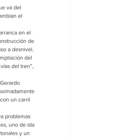
ue va del 
ambian el 
arranca en el 
onstrucción de 
aso a desnivel.
mpliación del 
vías del tren”, 
 Gerardo 
proximadamente 
con un carril 
ya problemas 
es, uno de ida 
atonales y un 