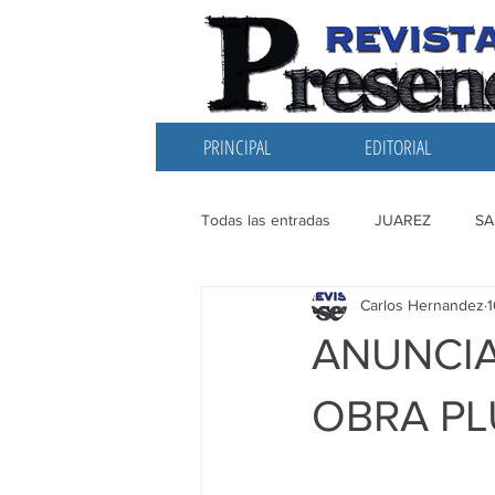
PRINCIPAL
EDITORIAL
Todas las entradas
JUAREZ
SA
Carlos Hernandez
1
EDITORIAL
SANTIAGO
L
ANUNCIA
OBRA PL